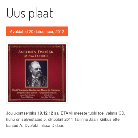
Uus plaat
Avaldatud 20 detsember, 2012
Jõulukontserdiks
19.12.12
sai ETAMi meeste tublil toel valmis CD,
kuhu on salvestatud 5. oktoobril 2011 Tallinna Jaani kirikus ette
kantud A. Dvořáki missa D-duur.