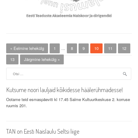
« Eelmine lehekülg
1
…
8
9
10
11
12
13
Järgmine lehekülg »
Otsi:
Kutsume noori lauljaid kõikidesse häälerühmadesse!
Ootame teid esmaspäeviti kl 17.45 Salme Kultuurikeskuse 2. korruse
ruumis 201.
TAN on Eesti Naislaulu Seltsi liige