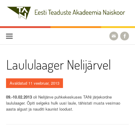
Skip
to
content
Eesti Teaduste Akadeemia
Naiskoor
Laululaager Nelijärvel
Avaldatud 11 veebruar, 2013
09.-10.02.2013
oli Nelijärve puhkekeskuses TANi järjekordne
laululaager. Õpiti selgeks hulk uusi laule, tähistati musta vesimao
aasta algust ja nauditi kaunist loodust.