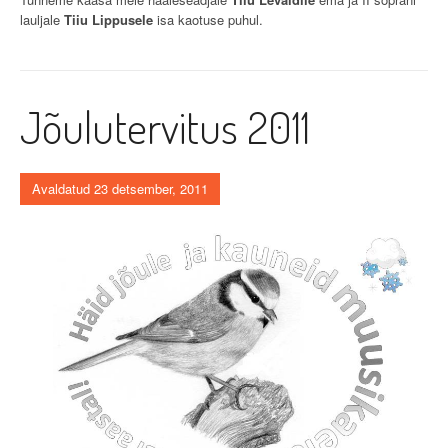
lauljale
Tiiu Lippusele
isa kaotuse puhul.
Jõulutervitus 2011
Avaldatud 23 detsember, 2011