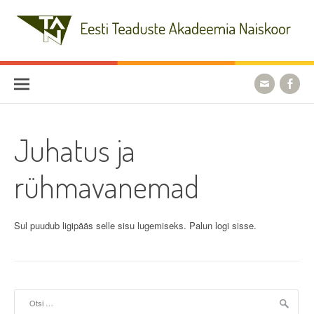
Skip
to
content
Eesti Teaduste Akadeemia
Naiskoor
Juhatus ja
rühmavanemad
Sul puudub ligipääs selle sisu lugemiseks. Palun logi sisse.
Otsi: