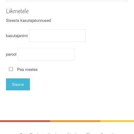
Liikmetele
Sisesta kasutajatunnused
kasutajanimi
parool
Pea meeles