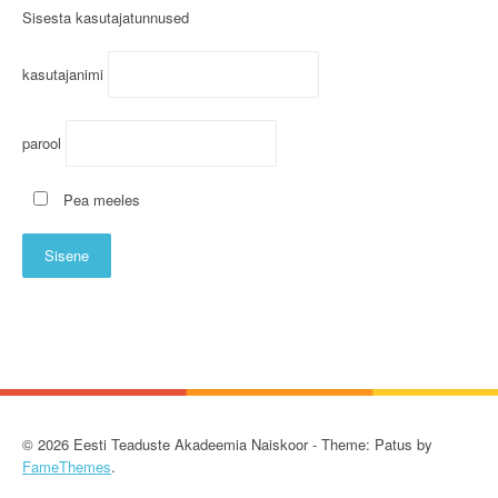
Sisesta kasutajatunnused
kasutajanimi
parool
Pea meeles
© 2026 Eesti Teaduste Akadeemia Naiskoor - Theme: Patus by
FameThemes
.