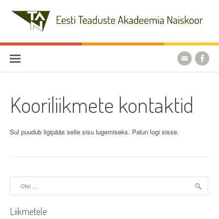
Skip
to
content
Eesti Teaduste Akadeemia
Naiskoor
Kooriliikmete kontaktid
Sul puudub ligipääs selle sisu lugemiseks. Palun logi sisse.
Otsi:
Liikmetele