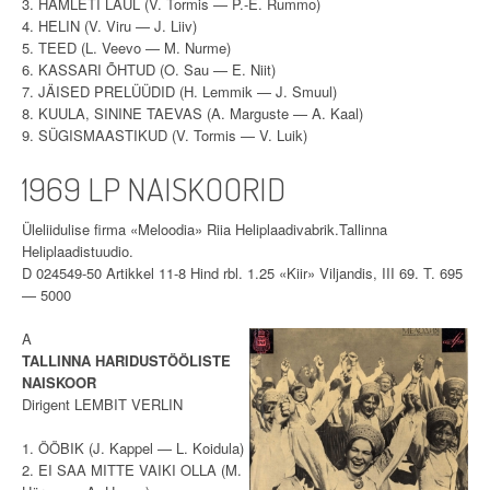
3. HAMLETI LAUL (V. Tormis — P.-E. Rummo)
4. HELIN (V. Viru — J. Liiv)
5. TEED (L. Veevo — M. Nurme)
6. KASSARI ÕHTUD (O. Sau — E. Niit)
7. JÄISED PRELÜÜDID (H. Lemmik — J. Smuul)
8. KUULA, SININE TAEVAS (A. Marguste — A. Kaal)
9. SÜGISMAASTIKUD (V. Tormis — V. Luik)
1969 LP NAISKOORID
Üleliidulise firma «Meloodia» Riia Heliplaadivabrik.Tallinna
Heliplaadistuudio.
D 024549-50 Artikkel 11-8 Hind rbl. 1.25 «Kiir» Viljandis, III 69. T. 695
— 5000
A
TALLINNA HARIDUSTÖÖLISTE
NAISKOOR
Dirigent LEMBIT VERLIN
1. ÖÖBIK (J. Kappel — L. Koidula)
2. EI SAA MITTE VAIKI OLLA (M.