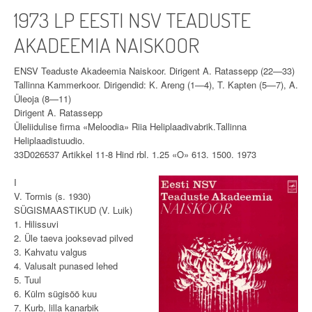
1973 LP EESTI NSV TEADUSTE
AKADEEMIA NAISKOOR
ENSV Teaduste Akadeemia Naiskoor. Dirigent A. Ratassepp (22—33)
Tallinna Kammerkoor. Dirigendid: K. Areng (1—4), T. Kapten (5—7), A.
Üleoja (8—11)
Dirigent A. Ratassepp
Üleliidulise firma «Meloodia» Riia Heliplaadivabrik.Tallinna
Heliplaadistuudio.
33D026537 Artikkel 11-8 Hind rbl. 1.25 «O» 613. 1500. 1973
I
V. Tormis (s. 1930)
SÜGISMAASTIKUD (V. Luik)
1. Hilissuvi
2. Üle taeva jooksevad pilved
3. Kahvatu valgus
4. Valusalt punased lehed
5. Tuul
6. Külm sügisöö kuu
7. Kurb, lilla kanarbik