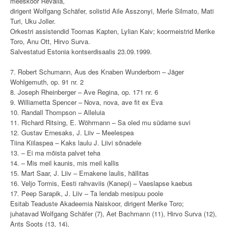
meeskoor Revalia,
dirigent Wolfgang Schäfer, solistid Aile Asszonyi, Merle Silmato, Mati
Turi, Uku Joller.
Orkestri assistendid Toomas Kapten, Lylian Kaiv; koormeistrid Merike
Toro, Anu Ott, Hirvo Surva.
Salvestatud Estonia kontserdisaalis 23.09.1999.
7. Robert Schumann, Aus des Knaben Wunderborn – Jäger
Wohlgemuth, op. 91 nr. 2
8. Joseph Rheinberger – Ave Regina, op. 171 nr. 6
9. Williametta Spencer – Nova, nova, ave fit ex Eva
10. Randall Thompson – Alleluia
11. Richard Ritsing, E. Wöhrmann – Sa oled mu südame suvi
12. Gustav Ernesaks, J. Liiv – Meelespea
Tiina Kiilaspea – Kaks laulu J. Liivi sõnadele
13. – Ei ma mõista palvet teha
14. – Mis meil kaunis, mis meil kallis
15. Mart Saar, J. Liiv – Emakene laulis, hällitas
16. Veljo Tormis, Eesti rahvaviis (Kanepi) – Vaeslapse kaebus
17. Peep Sarapik, J. Liiv – Ta lendab mesipuu poole
Esitab Teaduste Akadeemia Naiskoor, dirigent Merike Toro;
juhatavad Wolfgang Schäfer (7), Aet Bachmann (11), Hirvo Surva (12),
Ants Soots (13, 14),