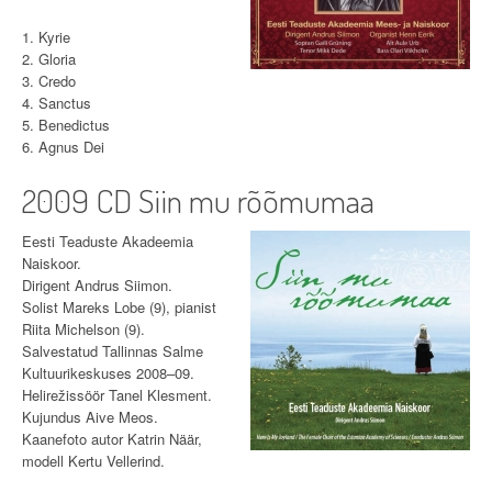
1. Kyrie
2. Gloria
3. Credo
4. Sanctus
5. Benedictus
6. Agnus Dei
2009 CD Siin mu rõõmumaa
Eesti Teaduste Akadeemia
Naiskoor.
Dirigent Andrus Siimon.
Solist Mareks Lobe (9), pianist
Riita Michelson (9).
Salvestatud Tallinnas Salme
Kultuurikeskuses 2008–09.
Helirežissöör Tanel Klesment.
Kujundus Aive Meos.
Kaanefoto autor Katrin Näär,
modell Kertu Vellerind.