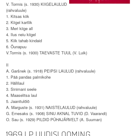
V. Tormis (s. 1930) KIIGELAULUD
(rahvaluule)
1. Kitsas kiik
2. Kiigel kartlik
3. Meri kiige all
4. Ilus neiu kiigel
5. Kiik tahab kindaid
6. Õunapuu
V.Tormis (s. 1930) TAEVASTE TUUL (V. Luik)
II
A. Garšnek (s. 1918) PEIPSI LAULUD (rahvaluule)
1. Pää pandas palmikohe
2. Hällilaul
3. Sinimani seele
4. Maaselitsa laul
5. Jaanitulõlõ
A. Marguste (s. 1931) NAISTELAULUD (rahvaluule)
G. Ernesaks (s. 1908) SINU AKNAL TUVID (D. Vaarandi)
O. Sau (s. 1929) PILDID PÜHAJÄRVELT (A. Suuman)
1969 LP UUDISLOOMING