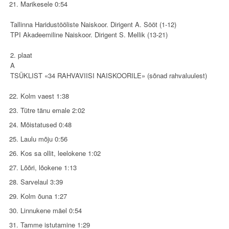
Marikesele 0:54
Tallinna Haridustööliste Naiskoor. Dirigent A. Sööt (1-12)
TPI Akadeemiline Naiskoor. Dirigent S. Mellik (13-21)
2. plaat
A
TSÜKLIST «34 RAHVAVIISI NAISKOORILE» (sõnad rahvaluulest)
Kolm vaest 1:38
Tütre tänu emale 2:02
Mõistatused 0:48
Laulu mõju 0:56
Kos sa ollit, leelokene 1:02
Lõõri, lõokene 1:13
Sarvelaul 3:39
Kolm õuna 1:27
Linnukene mäel 0:54
Tamme istutamine 1:29