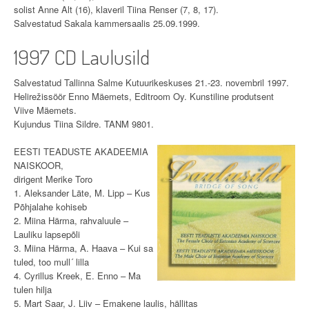
solist Anne Alt (16), klaveril Tiina Renser (7, 8, 17).
Salvestatud Sakala kammersaalis 25.09.1999.
1997 CD Laulusild
Salvestatud Tallinna Salme Kutuurikeskuses 21.-23. novembril 1997.
Helirežissöör Enno Mäemets, Editroom Oy. Kunstiline produtsent
Viive Mäemets.
Kujundus Tiina Sildre. TANM 9801.
EESTI TEADUSTE AKADEEMIA
NAISKOOR,
dirigent Merike Toro
1. Aleksander Läte, M. Lipp – Kus
Põhjalahe kohiseb
2. Miina Härma, rahvaluule –
Lauliku lapsepõli
3. Miina Härma, A. Haava – Kui sa
tuled, too mull´ lilla
4. Cyrillus Kreek, E. Enno – Ma
tulen hilja
5. Mart Saar, J. Liiv – Emakene laulis, hällitas