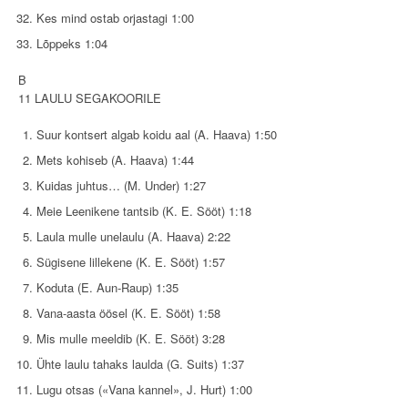
Kes mind ostab orjastagi 1:00
Lõppeks 1:04
B
11 LAULU SEGAKOORILE
Suur kontsert algab koidu aal (A. Haava) 1:50
Mets kohiseb (A. Haava) 1:44
Kuidas juhtus… (M. Under) 1:27
Meie Leenikene tantsib (K. E. Sööt) 1:18
Laula mulle unelaulu (A. Haava) 2:22
Sügisene lillekene (K. E. Sööt) 1:57
Koduta (E. Aun-Raup) 1:35
Vana-aasta öösel (K. E. Sööt) 1:58
Mis mulle meeldib (K. E. Sööt) 3:28
Ühte laulu tahaks laulda (G. Suits) 1:37
Lugu otsas («Vana kannel», J. Hurt) 1:00