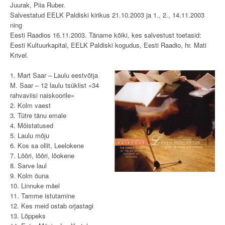
Juurak, Piia Ruber.
Salvestatud EELK Paldiski kirikus 21.10.2003 ja 1., 2., 14.11.2003
ning
Eesti Raadios 16.11.2003. Täname kõiki, kes salvestust toetasid:
Eesti Kultuurkapital, EELK Paldiski kogudus, Eesti Raadio, hr. Mati
Krivel.
1. Mart Saar – Laulu eestvõtja
M. Saar – 12 laulu tsüklist «34
rahvaviisi naiskoorile»
2. Kolm vaest
3. Tütre tänu emale
4. Mõistatused
5. Laulu mõju
6. Kos sa ollit, Leelokene
7. Lõõri, lõõri, lõokene
8. Sarve laul
9. Kolm õuna
10. Linnuke mäel
11. Tamme istutamine
12. Kes meid ostab orjastagi
13. Lõppeks