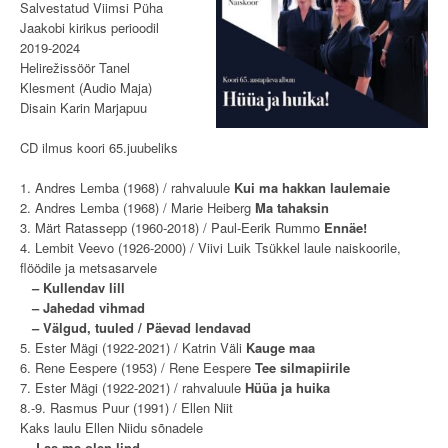
Salvestatud Viimsi Püha
Jaakobi kirikus perioodil
2019-2024
Helirežissöör Tanel
Klesment (Audio Maja)
Disain Karin Marjapuu
CD ilmus koori 65.juubeliks
1. Andres Lemba (1968) / rahvaluule
Kui ma hakkan laulemaie
2. Andres Lemba (1968) / Marie Heiberg
Ma tahaksin
3. Märt Ratassepp (1960-2018) / Paul-Eerik Rummo
Ennäe!
4. Lembit Veevo (1926-2000) / Viivi Luik Tsükkel laule naiskoorile,
flöödile ja metsasarvele
– Kullendav lill
– Jahedad vihmad
– Välgud, tuuled / Päevad lendavad
5. Ester Mägi (1922-2021) / Katrin Väli
Kauge maa
6. Rene Eespere (1953) / Rene Eespere
Tee silmapiirile
7. Ester Mägi (1922-2021) / rahvaluule
Hüüa ja huika
8.-9. Rasmus Puur (1991) / Ellen Niit
Kaks laulu Ellen Niidu sõnadele
Las ma olen lind