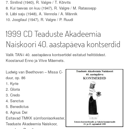
7. Sinilind (1940), R. Valgre / T. Kõrvits
8. Kui taevas on kuu (1947), R. Valgre / M. Ratassepp
9. Läbi saju (1948), A. Vennola / A. Männik
10. Joogilaul (1947), R. Valgre / P. Ruudi
1999 CD Teaduste Akadeemia
Naiskoori 40.
aastapäeva kontserdid
Valik TAN-i 40. aastapäeva kontsertidel esitatud helitöödest.
Koostanud Enno ja Viive Mäemets.
Ludwig van Beethoven – Missa C-
duur, op. 86
1. Kyrie
2. Gloria
3. Credo
4. Sanctus
5. Benedictus
6. Agnus Dei
Esitavad TMKK sümfooniaorkester,
Teaduste Akadeemia Naiskoor,