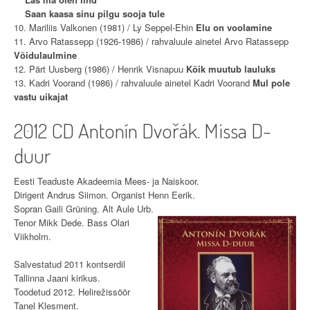
Saan kaasa sinu pilgu sooja tule
10. Mariliis Valkonen (1981) / Ly Seppel-Ehin
Elu on voolamine
11. Arvo Ratassepp (1926-1986) / rahvaluule ainetel Arvo Ratassepp
Võidulaulmine
12. Pärt Uusberg (1986) / Henrik Visnapuu
Kõik muutub lauluks
13. Kadri Voorand (1986) / rahvaluule ainetel Kadri Voorand
Mul pole
vastu uikajat
2012 CD Antonín Dvořák. Missa D-
duur
Eesti Teaduste Akadeemia Mees- ja Naiskoor.
Dirigent Andrus Siimon. Organist Henn Eerik.
Sopran Gaili Grüning. Alt Aule Urb.
Tenor Mikk Dede. Bass Olari
Viikholm.
Salvestatud 2011 kontserdil
Tallinna Jaani kirikus.
Toodetud 2012. Helirežissöör
Tanel Klesment.