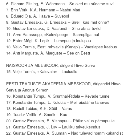
6. Richard Ritsing, E. Wöhrmann – Sa oled mu südame suvi
7. Enn Võrk, K.A. Hermann – Naabri Mari
8. Eduard Oja, A. Haava – Suveööl
9. Gustav Ernesaks, G. Ernesaks – Sireli, kas mul õnne?
10. Gustav Ernesaks, D. Vaarandi – Sinu aknal tuvid
11. Arvo Ratassepp, «Kalevipoeg» – Saarepiiga laul
12. Ester Mägi, K. Lepik – Lumepuu ja laulupuu
13. Veljo Tormis, Eesti rahvaviis (Kanepi) – Vaeslapse kaebus
14. Anti Marguste, A. Marguste – See on Eesti
NAISKOOR JA MEESKOOR, dirigent Hirvo Surva
15. Veljo Tormis, «Kalevala» – Laulusild
EESTI TEADUSTE AKADEEMIA MEESKOOR, dirigendid Hirvo
Surva ja Andrus Siimon
16. Konstantin Türnpu, V. Grünthal-Ridala – Kevade tunne
17. Konstantin Türnpu, L. Koidula – Meil aiaäärne tänavas
18. Rudolf Tobias, K.E. Sööt – Varas
19. Tuudur Vettik, A. Saarik – Kuu
20. Gustav Ernesaks, E. Visnapuu – Päike vajus pärnapuule
21. Gustav Ernesaks, J. Liiv – Lauliku talveüksindus
22. Gustav Ernesaks, A. Suuman – Nad tulevad hommikukandist