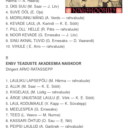
Härma — A. Haava)
3. ÜKS SUU (M. Saar — J. Liiv)
4. SUVE ÖÖL (E. Oja)
5. MIDRILINNU MÄNG (A. Verdo — rahvaluule)
6. KEVADE LAUL (A. Karindi — K. E. Sööt)
7. PILL OLL´ HELLE (R. Päts — rahvaluule)
8. NOOR KEVADE (G. Ernesaks — J. Liiv)
9. SINU AKNAL TUVID (G. Ernesaks — D. Vaarandi)
10. VIHULE ( E. Arro — rahvaluule)
B
ENSV TEADUSTE AKADEEMIA NAISKOOR
Dirigent ARVO RATASSEPP
1. LAULIKU LAPSEPÕLI (M. Härma — rahvaluule)
2. ALLIK (M. Saar — K. E. Sööt)
3. KIIGELAUL (M. Lüdig — rahvaluule)
4. ÄRGE UNUSTAGE LAULU (E. Võrk — K. E. Sööt)
5. LAUL KODUMAALE (V. Kapp — K. Süvalepp)
6. MEELESPEA (G. Ernesaks)
7. TEED (L. Veevo — M. Nurme)
8. KASSARI ÕHTUD (O. Sau — E. Niit)
9. PEIPSI LAULUD (A. Garšnek — rahvaluule)