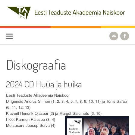
Skip
to
content
Eesti Teaduste Akadeemia
Naiskoor
Diskograafia
2024 CD Hüüa ja huika
Eesti Teaduste Akadeemia Naiskoor
Dirigendid Andrus Siimon (1, 2, 3, 4, 5, 7, 8, 9, 10, 11) ja Tõnis Sarap
(6, 11, 12, 13)
Klaveril Hendrik Ojasaar (2) ja Margot Salumets (6, 10)
Flööt Karmen Palusoo (3, 4)
Metsasarv Joosep Serva (4)