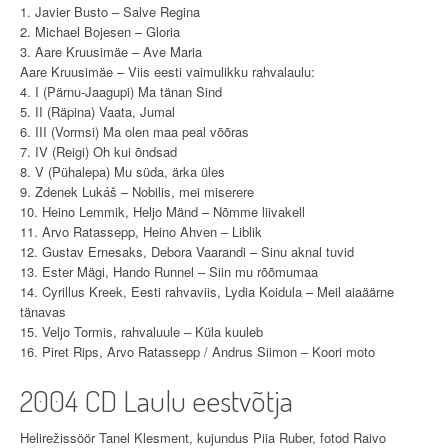
1. Javier Busto – Salve Regina
2. Michael Bojesen – Gloria
3. Aare Kruusimäe – Ave Maria
Aare Kruusimäe – Viis eesti vaimulikku rahvalaulu:
4. I (Pärnu-Jaagupi) Ma tänan Sind
5. II (Räpina) Vaata, Jumal
6. III (Vormsi) Ma olen maa peal võõras
7. IV (Reigi) Oh kui õndsad
8. V (Pühalepa) Mu süda, ärka üles
9. Zdenek Lukáš – Nobilis, mei miserere
10. Heino Lemmik, Heljo Mänd – Nõmme liivakell
11. Arvo Ratassepp, Heino Ahven – Liblik
12. Gustav Ernesaks, Debora Vaarandi – Sinu aknal tuvid
13. Ester Mägi, Hando Runnel – Siin mu rõõmumaa
14. Cyrillus Kreek, Eesti rahvaviis, Lydia Koidula – Meil aiaäärne
tänavas
15. Veljo Tormis, rahvaluule – Küla kuuleb
16. Piret Rips, Arvo Ratassepp / Andrus Siimon – Koori moto
2004 CD Laulu eestvõtja
Helirežissöör Tanel Klesment, kujundus Piia Ruber, fotod Raivo