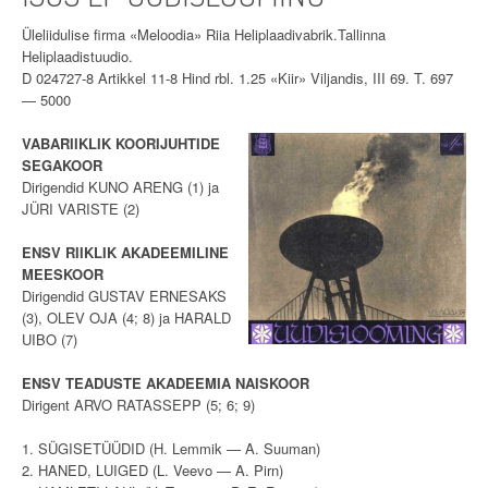
Üleliidulise firma «Meloodia» Riia Heliplaadivabrik.Tallinna
Heliplaadistuudio.
D 024727-8 Artikkel 11-8 Hind rbl. 1.25 «Kiir» Viljandis, III 69. T. 697
— 5000
VABARIIKLIK KOORIJUHTIDE
SEGAKOOR
Dirigendid KUNO ARENG (1) ja
JÜRI VARISTE (2)
ENSV RIIKLIK AKADEEMILINE
MEESKOOR
Dirigendid GUSTAV ERNESAKS
(3), OLEV OJA (4; 8) ja HARALD
UIBO (7)
ENSV TEADUSTE AKADEEMIA NAISKOOR
Dirigent ARVO RATASSEPP (5; 6; 9)
1. SÜGISETÜÜDID (H. Lemmik — A. Suuman)
2. HANED, LUIGED (L. Veevo — A. Pirn)