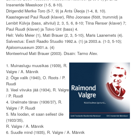
Inseneride Meeskoor (1-5, 8-10).
Dirigendid Merike Toro (5-7, 9) ja Ants Üleoja (1-4, 8, 10).
Kaastegevad Paul Ruudi (klaver), Riho Joonase (flööt, trummid) ja
Lembit Külvja (bass, altviiul) 2, 3, 5, 6, 8-10; Tiina Renser (klaver) 7;
Paul Ruudi (klaver) ja Toivo Unt (bass) 4.
Heli: Vello Meier (1), Mati Brauer (2, 3, 5-10), Maris Laanemets (4).
Salvestus: Eesti Raadio Stuudio 1992.a. (1) ja 2003.a. (1-3, 5-10);
Ajaloomuuseum 2001.a. (4)
Monteerinud Mati Brauer (2003). Disain: Tarmo Alev.
1. Muinaslugu muusikas (1939), R.
Valgre / A. Männik
2. Õige valik (1940), O. Roots / P.
Ruudi
3. Veel viivuks jää (1934), R. Valgre
/ P. Ruudi
4. Unelmate tänav (1936/37), R.
Valgre / P. Ruudi
5. Ma loodan, et saan sellest üle
(1933/35),
R. Valgre / A. Männik
6. Suudle mind (1935), R. Valgre / A. Männik