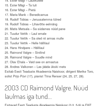
14. Ester Mägi – Laulikutele
15. Ester Mägi – Ta tuli
16. Ester Mägi – Pietá
17. Maria Mank – Benedicamus
18. Rudolf Tobias – Jeruusalemma tütred
19. Rudolf Tobias – Lihavõtte eelmäng
20. Matis Metsala – Sa südames nüüd pane
21. Tuudur Vettik – Laul emale
22. Tuudur Vettik – Sa oled nii armas mulle
23. Tuudur Vettik – Helle hällilaul
24. Hans Hindpere – Hällilaul
25. Raimond Valgre – Sinilind
26. Raimond Valgre – Suudle mind
27. Olav Ehala – Vaid see on armastus
28. Andres Valkonen – Las jääda ükski mets
Esitab Eesti Teaduste Akadeemia Naiskoor, dirigent Merike Toro,
solist Pirjo Püvi (17), pianist Tiina Renser (24, 25, 27, 28).
2003 CD Raimond Valgre. Nüüd
laulmas iga tund…
Esitavad Eesti Teaduste Akadeemia Naiskoor (2-3, 5-9) ja EKE