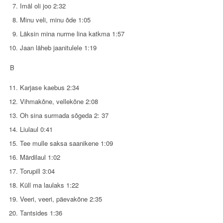
Imäl oli joo 2:32
Minu veli, minu õde 1:05
Läksin mina nurme lina katkma 1:57
Jaan läheb jaanitulele 1:19
B
Karjase kaebus 2:34
Vihmakõne, vellekõne 2:08
Oh sina surmada sõgeda 2: 37
Liulaul 0:41
Tee mulle saksa saanikene 1:09
Märdilaul 1:02
Torupill 3:04
Küll ma laulaks 1:22
Veeri, veeri, päevakõne 2:35
Tantsides 1:36