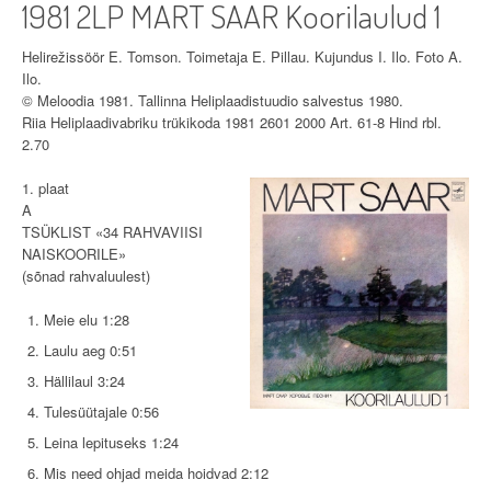
1981 2LP MART SAAR Koorilaulud 1
Helirežissöör E. Tomson. Toimetaja E. Pillau. Kujundus I. Ilo. Foto A.
Ilo.
© Meloodia 1981. Tallinna Heliplaadistuudio salvestus 1980.
Riia Heliplaadivabriku trükikoda 1981 2601 2000 Art. 61-8 Hind rbl.
2.70
1. plaat
A
TSÜKLIST «34 RAHVAVIISI
NAISKOORILE»
(sõnad rahvaluulest)
Meie elu 1:28
Laulu aeg 0:51
Hällilaul 3:24
Tulesüütajale 0:56
Leina lepituseks 1:24
Mis need ohjad meida hoidvad 2:12