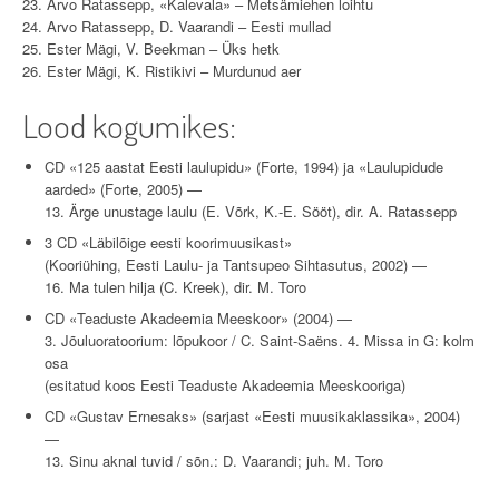
23. Arvo Ratassepp, «Kalevala» – Metsämiehen loihtu
24. Arvo Ratassepp, D. Vaarandi – Eesti mullad
25. Ester Mägi, V. Beekman – Üks hetk
26. Ester Mägi, K. Ristikivi – Murdunud aer
Lood kogumikes:
CD «125 aastat Eesti laulupidu» (Forte, 1994) ja «Laulupidude
aarded» (Forte, 2005) —
13. Ärge unustage laulu (E. Võrk, K.-E. Sööt), dir. A. Ratassepp
3 CD «Läbilõige eesti koorimuusikast»
(Kooriühing, Eesti Laulu- ja Tantsupeo Sihtasutus, 2002) —
16. Ma tulen hilja (C. Kreek), dir. M. Toro
CD «Teaduste Akadeemia Meeskoor» (2004) —
3. Jõuluoratoorium: lõpukoor / C. Saint-Saëns. 4. Missa in G: kolm
osa
(esitatud koos Eesti Teaduste Akadeemia Meeskooriga)
CD «Gustav Ernesaks» (sarjast «Eesti muusikaklassika», 2004)
—
13. Sinu aknal tuvid / sõn.: D. Vaarandi; juh. M. Toro