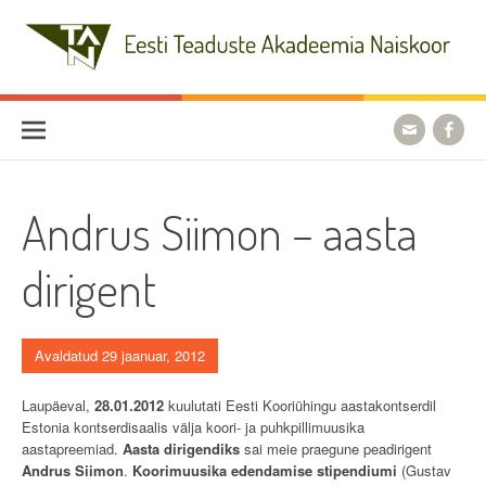
Skip
to
content
Eesti Teaduste Akadeemia
Naiskoor
Andrus Siimon – aasta
dirigent
Avaldatud 29 jaanuar, 2012
Laupäeval,
28.01.2012
kuulutati Eesti Kooriühingu aastakontserdil
Estonia kontserdisaalis välja koori- ja puhkpillimuusika
aastapreemiad.
Aasta dirigendiks
sai meie praegune peadirigent
Andrus Siimon
.
Koorimuusika edendamise stipendiumi
(Gustav