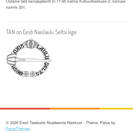
g
Ootame teid esmaspäeviti kl 17.45 Salme Kultuurikeskuse 2. korruse
ruumis 201.
a
t
i
TAN on Eesti Naislaulu Seltsi liige
o
n
© 2026 Eesti Teaduste Akadeemia Naiskoor - Theme: Patus by
FameThemes
.