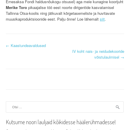
Ernesaksa Fondi haldusnõukogu otsusel) aga meie kunagine koorijuht
Merike Toro
pikaajalise töö eest noorte dirigentide kasvatamisel
Tallinna Otsa-koolis ning jätkuvalt kõrgetasemeliste ja huvitavate
muusikaproduktsioonide eest. Palju õnne! Loe lähemalt
siit
.
P
←
Kaastundeavaldused
IV koht nais- ja neidudekooride
o
võistulaulmisel
→
s
t
n
a
Otsi:
v
i
Kutsume noori lauljaid kõikidesse häälerühmadesse!