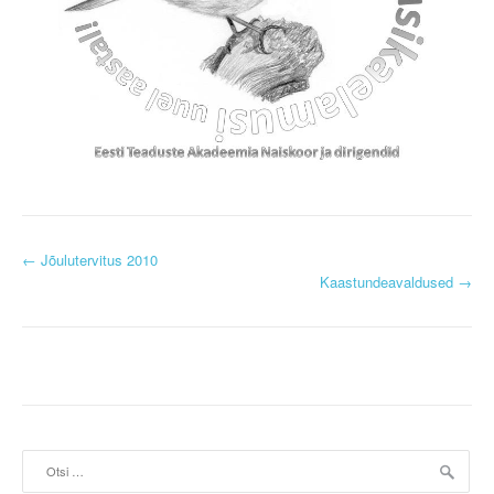
P
←
Jõulutervitus 2010
Kaastundeavaldused
→
o
s
t
n
a
Otsi: