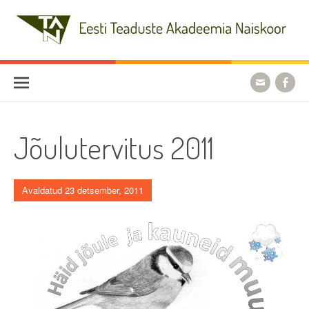
Skip
to
content
Eesti Teaduste Akadeemia
Naiskoor
Jõulutervitus 2011
Avaldatud 23 detsember, 2011