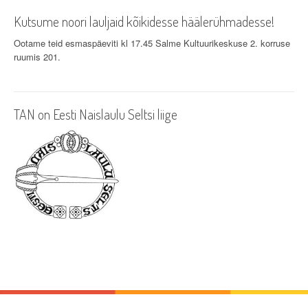
v
Kutsume noori lauljaid kõikidesse häälerühmadesse!
i
Ootame teid esmaspäeviti kl 17.45 Salme Kultuurikeskuse 2. korruse
g
ruumis 201.
a
t
TAN on Eesti Naislaulu Seltsi liige
i
o
n