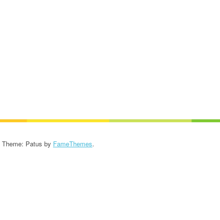
KROONIKA 2024/2025
KROONIKA 2023/2024
KROONIKA 2022/2023
KROONIKA 2021/2022
KROONIKA 2020
KROONIKA 2008-2019
KALENDER KUNI 2019
- Theme: Patus by
FameThemes
.
AASTANI
ESINEMISRIIETE HOOLDUS
SALVESTISED