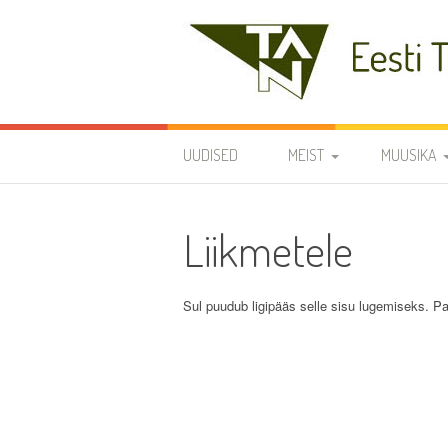
Skip
to
content
Eesti Teaduste Ak
UUDISED
MEIST
MUUSIKA
DIRIGENDID
DISKOGRAA
Liikmetele
SÜMBOOLIKA
REPERTUAA
AJALUGU
Sul puudub ligipääs selle sisu lugemiseks. Pa
VARIA
KODUKORD
PÕHIKIRI