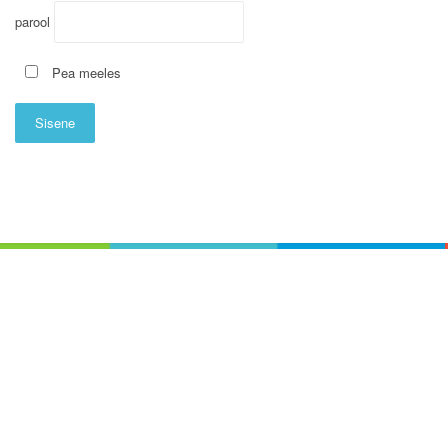
parool
Pea meeles