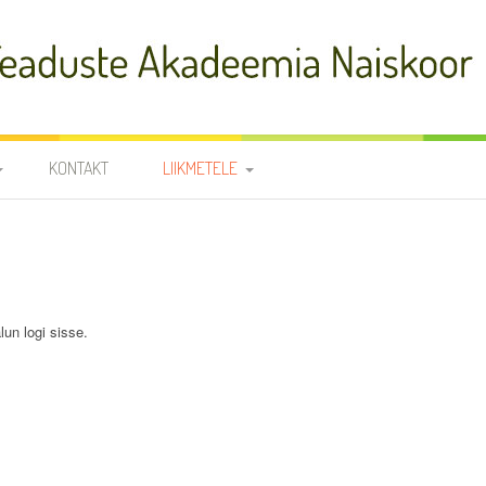
adeemia Naiskoor
KONTAKT
LIIKMETELE
FIA
PROOVID
R
NOODID
TÕLKED
JUHATUS JA
lun logi sisse.
RÜHMAVANEMAD
KOORILIIKMETE KONTAKTID
SÜNNIPÄEVAD
KROONIKA 2025/2026