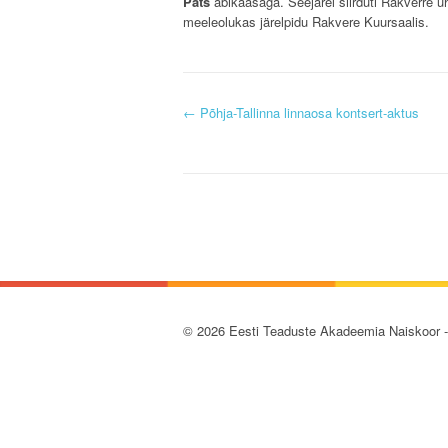
Päts
abikaasaga. Seejärel siirduti Rakverre ü
meeleolukas järelpidu Rakvere Kuursaalis.
P
←
Põhja-Tallinna linnaosa kontsert-aktus
o
s
t
n
a
© 2026 Eesti Teaduste Akadeemia Naiskoor 
v
i