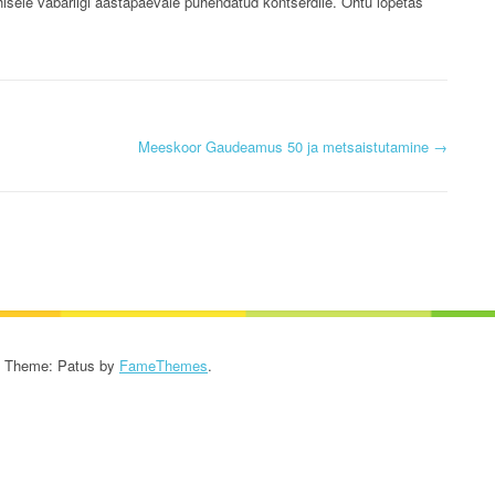
hisele vabariigi aastapäevale pühendatud kontserdile. Õhtu lõpetas
KROONIKA 2024/2025
KROONIKA 2023/2024
KROONIKA 2022/2023
Meeskoor Gaudeamus 50 ja metsaistutamine
→
KROONIKA 2021/2022
KROONIKA 2020
KROONIKA 2008-2019
KALENDER KUNI 2019
AASTANI
- Theme: Patus by
FameThemes
.
ESINEMISRIIETE HOOLDUS
SALVESTISED