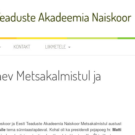
adeemia Naiskoor
KONTAKT
LIIKMETELE
FIA
PROOVID
äev Metsakalmistul ja
R
NOODID
TÕLKED
JUHATUS JA
RÜHMAVANEMAD
KOORILIIKMETE KONTAKTID
SÜNNIPÄEVAD
skoor ja Eesti Teaduste Akadeemia Naiskoor Metsakalmistul austust
KROONIKA 2025/2026
ile
tema sünniaastapäeval. Kohal oli ka presidendi pojapoeg hr.
Matti