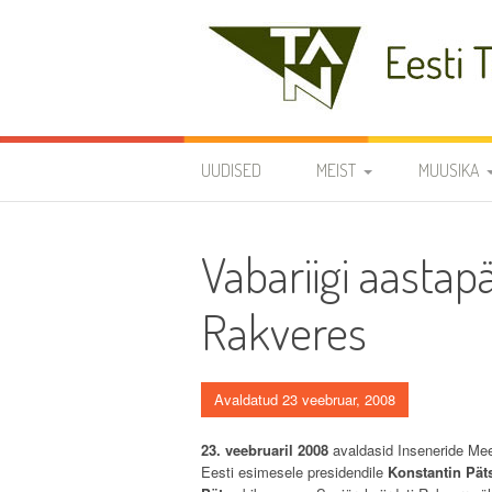
Skip
to
content
Eesti Teaduste Ak
UUDISED
MEIST
MUUSIKA
DIRIGENDID
DISKOGRAA
Vabariigi aastap
SÜMBOOLIKA
REPERTUAA
Rakveres
AJALUGU
VARIA
Avaldatud 23 veebruar, 2008
KODUKORD
23. veebruaril 2008
avaldasid Inseneride Mee
Eesti esimesele presidendile
Konstantin Päts
PÕHIKIRI