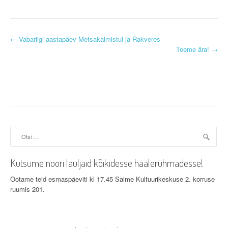
P
←
Vabariigi aastapäev Metsakalmistul ja Rakveres
Teeme ära!
→
o
s
t
n
a
Otsi:
v
Kutsume noori lauljaid kõikidesse häälerühmadesse!
i
Ootame teid esmaspäeviti kl 17.45 Salme Kultuurikeskuse 2. korruse
g
ruumis 201.
a
t