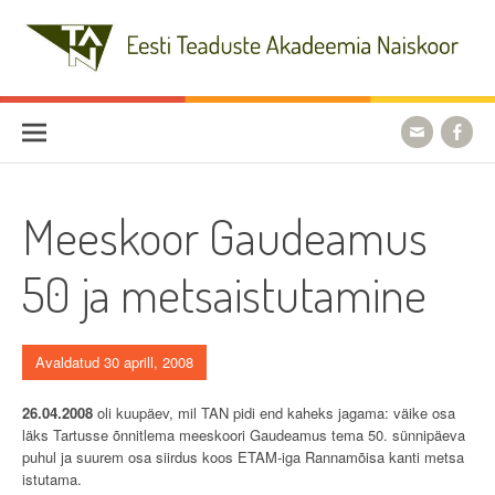
Skip
to
content
Eesti Teaduste Akadeemia
Naiskoor
Meeskoor Gaudeamus
50 ja metsaistutamine
Avaldatud 30 aprill, 2008
26.04.2008
oli kuupäev, mil TAN pidi end kaheks jagama: väike osa
läks Tartusse õnnitlema meeskoori Gaudeamus tema 50. sünnipäeva
puhul ja suurem osa siirdus koos ETAM-iga Rannamõisa kanti metsa
istutama.