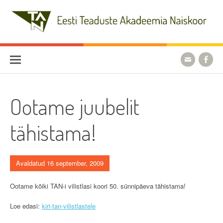
Skip
to
content
Eesti Teaduste Akadeemia
Naiskoor
Ootame juubelit
tähistama!
Avaldatud 16 september, 2009
Ootame kõiki TAN-i vilistlasi koori 50. sünnipäeva tähistama!
Loe edasi:
kiri-tan-vilistlastele