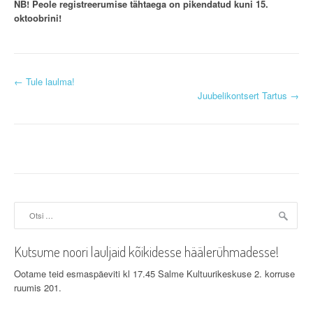
NB! Peole registreerumise tähtaega on pikendatud kuni 15.
oktoobrini!
P
←
Tule laulma!
Juubelikontsert Tartus
→
o
s
t
n
a
Otsi:
v
Kutsume noori lauljaid kõikidesse häälerühmadesse!
i
Ootame teid esmaspäeviti kl 17.45 Salme Kultuurikeskuse 2. korruse
g
ruumis 201.