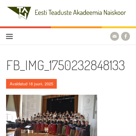
Skip
to
content
Eesti Teaduste Akadeemia
Naiskoor
FB_IMG_1750232848133
Avaldatud 18 juuni, 2025