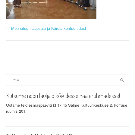
P
←
Meenutus Haapsalu ja Kärdla kontsertidest
o
s
t
n
Otsi:
a
v
Kutsume noori lauljaid kõikidesse häälerühmadesse!
i
Ootame teid esmaspäeviti kl 17.45 Salme Kultuurikeskuse 2. korruse
ruumis 201.
g
a