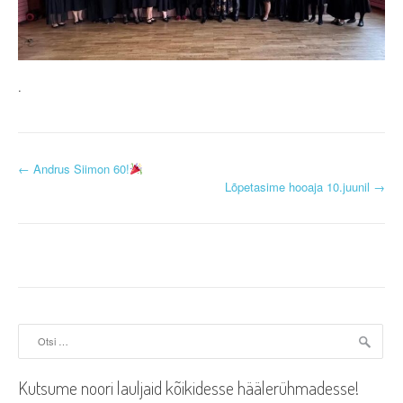
.
P
←
Andrus Siimon 60!
Lõpetasime hooaja 10.juunil
→
o
s
t
n
a
Otsi:
v
Kutsume noori lauljaid kõikidesse häälerühmadesse!
i