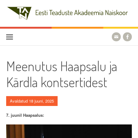
Skip
to
content
Eesti Teaduste Akadeemia
Naiskoor
Meenutus Haapsalu ja
Kärdla kontsertidest
Avaldatud 18 juuni, 2025
7. juunil Haapsalus: