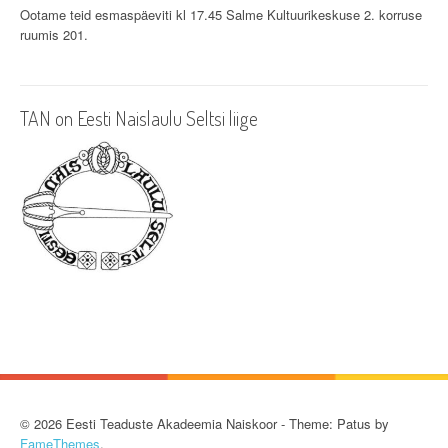
Ootame teid esmaspäeviti kl 17.45 Salme Kultuurikeskuse 2. korruse
g
ruumis 201.
a
t
TAN on Eesti Naislaulu Seltsi liige
i
o
n
© 2026 Eesti Teaduste Akadeemia Naiskoor - Theme: Patus by
FameThemes
.