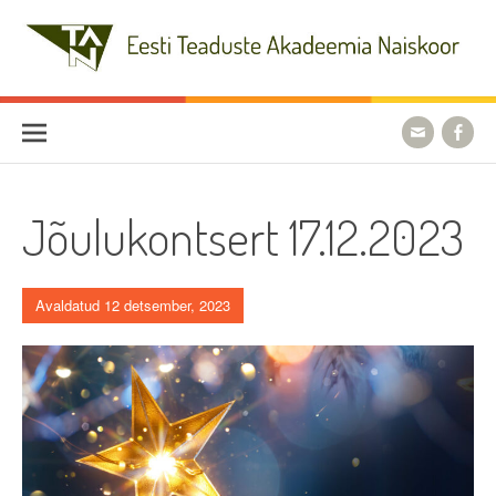
Skip
to
content
Eesti Teaduste Akadeemia
Naiskoor
Jõulukontsert 17.12.2023
Avaldatud 12 detsember, 2023