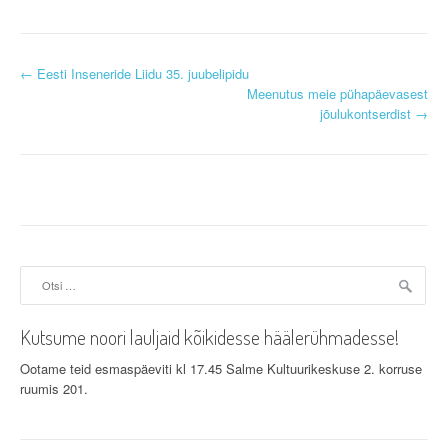
P
←
Eesti Inseneride Liidu 35. juubelipidu
Meenutus meie pühapäevasest
o
jõulukontserdist
→
s
t
n
a
Otsi:
v
i
Kutsume noori lauljaid kõikidesse häälerühmadesse!
g
Ootame teid esmaspäeviti kl 17.45 Salme Kultuurikeskuse 2. korruse
ruumis 201.
a
t