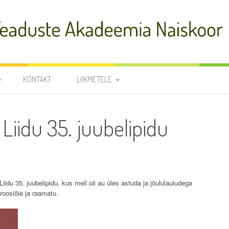
adeemia Naiskoor
KONTAKT
LIIKMETELE
FIA
PROOVID
 Liidu 35. juubelipidu
R
NOODID
TÕLKED
JUHATUS JA
RÜHMAVANEMAD
iidu 35. juubelipidu, kus meil oli au üles astuda ja jõululauludega
KOORILIIKMETE KONTAKTID
SÜNNIPÄEVAD
roosiõie ja raamatu.
KROONIKA 2025/2026