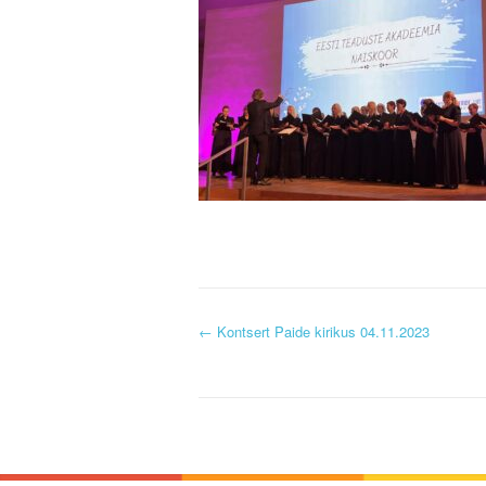
P
←
Kontsert Paide kirikus 04.11.2023
o
s
t