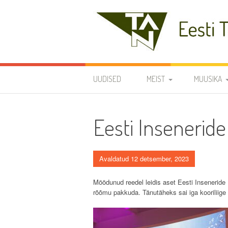
Skip
to
content
Eesti Teaduste Ak
UUDISED
MEIST
MUUSIKA
DIRIGENDID
DISKOGRAA
Eesti Inseneride
SÜMBOOLIKA
REPERTUAA
AJALUGU
Avaldatud 12 detsember, 2023
VARIA
Möödunud reedel leidis aset Eesti Inseneride L
rõõmu pakkuda. Tänutäheks sai iga kooriliige 
KODUKORD
PÕHIKIRI