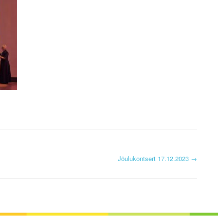
KROONIKA 2024/2025
KROONIKA 2023/2024
KROONIKA 2022/2023
KROONIKA 2021/2022
KROONIKA 2020
KROONIKA 2008-2019
KALENDER KUNI 2019
AASTANI
Jõulukontsert 17.12.2023
→
ESINEMISRIIETE HOOLDUS
SALVESTISED