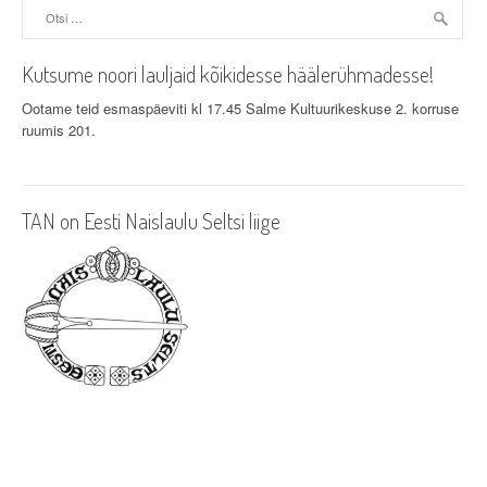
a
Otsi:
v
Kutsume noori lauljaid kõikidesse häälerühmadesse!
i
Ootame teid esmaspäeviti kl 17.45 Salme Kultuurikeskuse 2. korruse
g
ruumis 201.
a
t
TAN on Eesti Naislaulu Seltsi liige
i
o
n