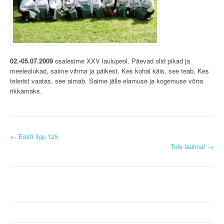
02.-05.07.2009
osalesime XXV laulupeol. Päevad olid pikad ja
meeleolukad, saime vihma ja päikest. Kes kohal käis, see teab. Kes
telerist vaatas, see aimab. Saime jälle elamuse ja kogemuse võrra
rikkamaks.
P
←
Eesti lipp 125
Tule laulma!
→
o
s
t
n