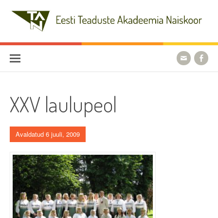
Skip
to
content
Eesti Teaduste Akadeemia
Naiskoor
XXV laulupeol
Avaldatud 6 juuli, 2009