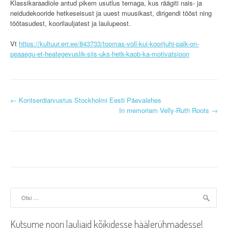
Klassikaraadiole antud pikem usutlus temaga, kus räägiti nais- ja
neidudekooride hetkeseisust ja uuest muusikast, dirigendi tööst ning
töötasudest, koorilauljatest ja laulupeost.
Vt
https://kultuur.err.ee/843733/toomas-voll-kui-koorijuhi-palk-on-
peaaegu-et-heategevuslik-siis-uks-hetk-kaob-ka-motivatsioon
P
←
Kontserdiarvustus Stockholmi Eesti Päevalehes
In memoriam Velly-Ruth Roots
→
o
s
t
n
a
Otsi:
v
Kutsume noori lauljaid kõikidesse häälerühmadesse!