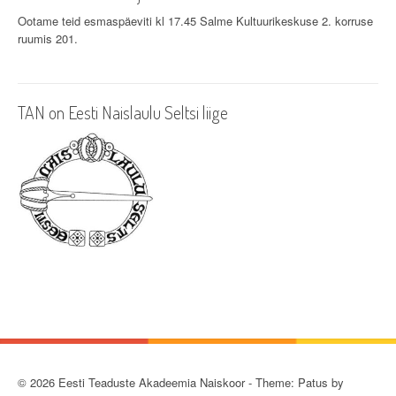
i
Ootame teid esmaspäeviti kl 17.45 Salme Kultuurikeskuse 2. korruse
g
ruumis 201.
a
t
TAN on Eesti Naislaulu Seltsi liige
i
o
n
© 2026 Eesti Teaduste Akadeemia Naiskoor - Theme: Patus by