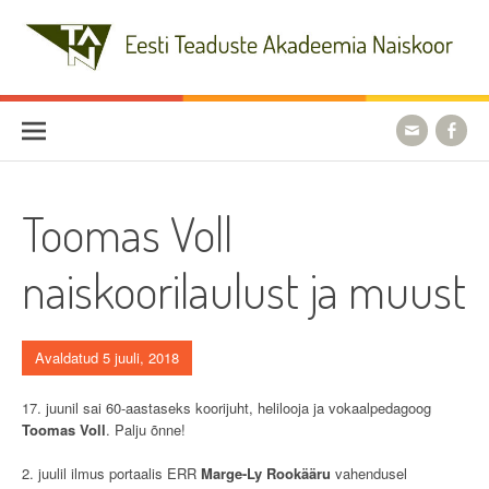
Skip
to
content
Eesti Teaduste Akadeemia
Naiskoor
Toomas Voll
naiskoorilaulust ja muust
Avaldatud 5 juuli, 2018
17. juunil sai 60-aastaseks koorijuht, helilooja ja vokaalpedagoog
Toomas Voll
. Palju õnne!
2. juulil ilmus portaalis ERR
Marge-Ly Rookääru
vahendusel