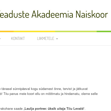
adeemia Naiskoor
KONTAKT
LIIKMETELE
FIA
PROOVID
R
NOODID
TÕLKED
JUHATUS JA
RÜHMAVANEMAD
e
tänasel sünnipäeval kogu südamest õnne, tervist ja jätkuvat
KOORILIIKMETE KONTAKTID
SÜNNIPÄEVAD
b! Tiiu panus meie koori ellu on mõõtmatu ja hindamatu, oleme selle
KROONIKA 2025/2026
evakohane saade „
Laulja portree: üksik uitaja Tiiu Levald
“.