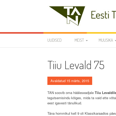
Skip
to
content
Eesti Teaduste Ak
UUDISED
MEIST
MUUSIKA
DIRIGENDID
DISKOGRAA
Tiiu Levald 75
SÜMBOOLIKA
REPERTUAA
AJALUGU
Avaldatud 15 märts, 2015
VARIA
TAN soovib oma hääleseadjale
Tiiu Levaldil
tegutsemisindu kõiges, mida ta vaid ette võta
KODUKORD
eest igavesti tänulikud.
PÕHIKIRI
Täna hommikul kell 9 oli Klassikaraadios pä