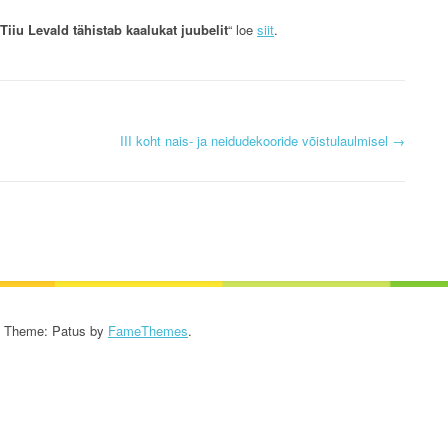
KROONIKA 2024/2025
Tiiu Levald tähistab kaalukat juubelit
“ loe
siit
.
KROONIKA 2023/2024
KROONIKA 2022/2023
III koht nais- ja neidudekooride võistulaulmisel
→
KROONIKA 2021/2022
KROONIKA 2020
KROONIKA 2008-2019
KALENDER KUNI 2019
AASTANI
- Theme: Patus by
FameThemes
.
ESINEMISRIIETE HOOLDUS
SALVESTISED