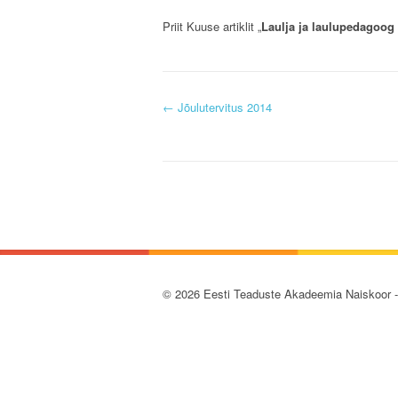
Priit Kuuse artiklit „
Laulja ja laulupedagoog 
P
←
Jõulutervitus 2014
o
s
t
n
a
© 2026 Eesti Teaduste Akadeemia Naiskoor 
v
i