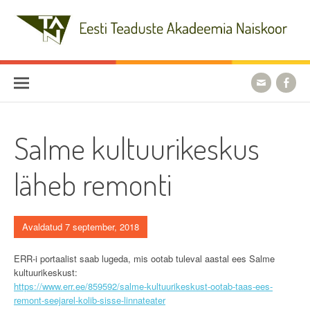
Skip
to
content
Eesti Teaduste Akadeemia
Naiskoor
Salme kultuurikeskus
läheb remonti
Avaldatud 7 september, 2018
ERR-i portaalist saab lugeda, mis ootab tuleval aastal ees Salme
kultuurikeskust:
https://www.err.ee/859592/salme-kultuurikeskust-ootab-taas-ees-
remont-seejarel-kolib-sisse-linnateater