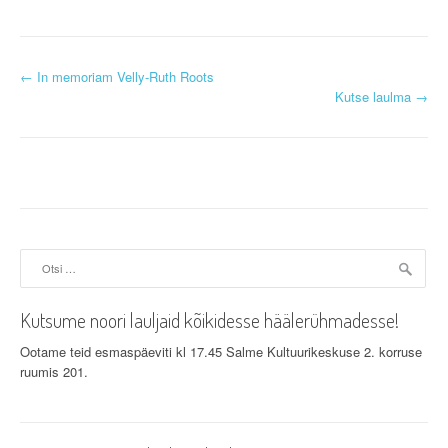
P
←
In memoriam Velly-Ruth Roots
Kutse laulma
→
o
s
t
n
a
Otsi:
v
Kutsume noori lauljaid kõikidesse häälerühmadesse!
i
Ootame teid esmaspäeviti kl 17.45 Salme Kultuurikeskuse 2. korruse
g
ruumis 201.
a
t