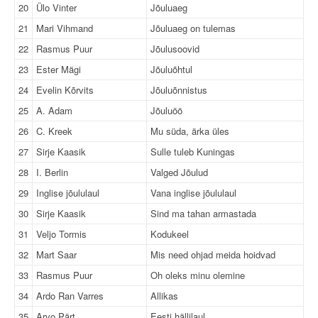
20
Ülo Vinter
Jõuluaeg
21
Mari Vihmand
Jõuluaeg on tulemas
22
Rasmus Puur
Jõulusoovid
23
Ester Mägi
Jõuluõhtul
24
Evelin Kõrvits
Jõuluõnnistus
25
A. Adam
Jõuluöö
26
C. Kreek
Mu süda, ärka üles
27
Sirje Kaasik
Sulle tuleb Kuningas
28
I. Berlin
Valged Jõulud
29
Inglise jõululaul
Vana inglise jõululaul
30
Sirje Kaasik
Sind ma tahan armastada
31
Veljo Tormis
Kodukeel
32
Mart Saar
Mis need ohjad meida hoidvad
33
Rasmus Puur
Oh oleks minu olemine
34
Ardo Ran Varres
Allikas
35
Arvo Pärt
Eesti hällilaul