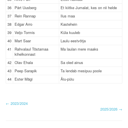
36
Pärt Uusberg
Et kiitke Jumalat, kes on nii helde
37
Rein Rannap
Ilus maa
38
Edgar Arro
Kastehein
39
Veljo Tormis
Küla kuuleb
40
Mart Saar
Laulu eestvõtja
41
Rahvalaul Tõstamaa
Ma laulan mere maaks
kihelkonnast
42
Olav Ehala
Sa oled ainus
43
Peep Sarapik
Ta lendab mesipuu poole
44
Ester Mägi
Äiu-püiu
P
←
2023/2024
2025/2026
→
o
s