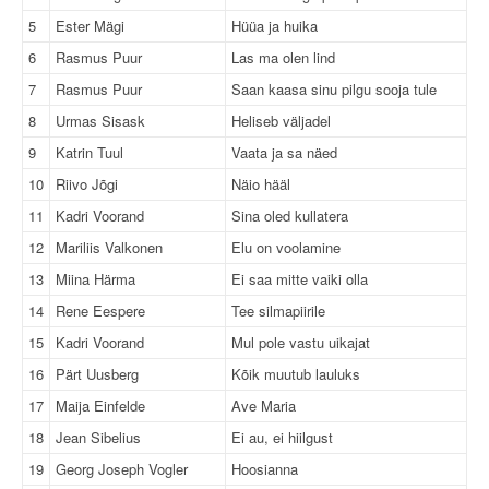
5
Ester Mägi
Hüüa ja huika
6
Rasmus Puur
Las ma olen lind
7
Rasmus Puur
Saan kaasa sinu pilgu sooja tule
8
Urmas Sisask
Heliseb väljadel
9
Katrin Tuul
Vaata ja sa näed
10
Riivo Jõgi
Näio hääl
11
Kadri Voorand
Sina oled kullatera
12
Mariliis Valkonen
Elu on voolamine
13
Miina Härma
Ei saa mitte vaiki olla
14
Rene Eespere
Tee silmapiirile
15
Kadri Voorand
Mul pole vastu uikajat
16
Pärt Uusberg
Kõik muutub lauluks
17
Maija Einfelde
Ave Maria
18
Jean Sibelius
Ei au, ei hiilgust
19
Georg Joseph Vogler
Hoosianna