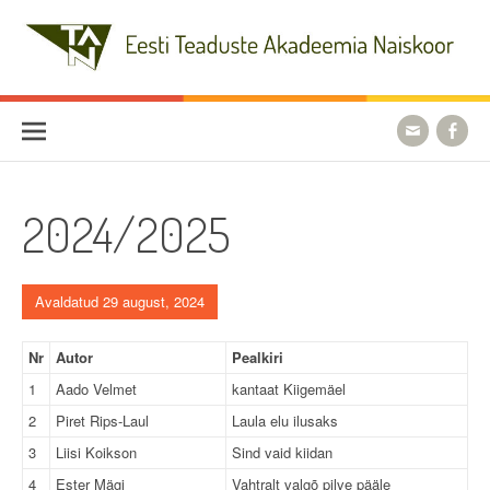
Skip
to
content
Eesti Teaduste Akadeemia
Naiskoor
2024/2025
Avaldatud 29 august, 2024
Nr
Autor
Pealkiri
1
Aado Velmet
kantaat Kiigemäel
2
Piret Rips-Laul
Laula elu ilusaks
3
Liisi Koikson
Sind vaid kiidan
4
Ester Mägi
Vahtralt valgõ pilve pääle