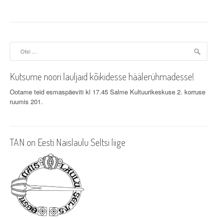
t
n
a
Otsi:
v
Kutsume noori lauljaid kõikidesse häälerühmadesse!
i
Ootame teid esmaspäeviti kl 17.45 Salme Kultuurikeskuse 2. korruse
g
ruumis 201.
a
t
TAN on Eesti Naislaulu Seltsi liige
i
o
n