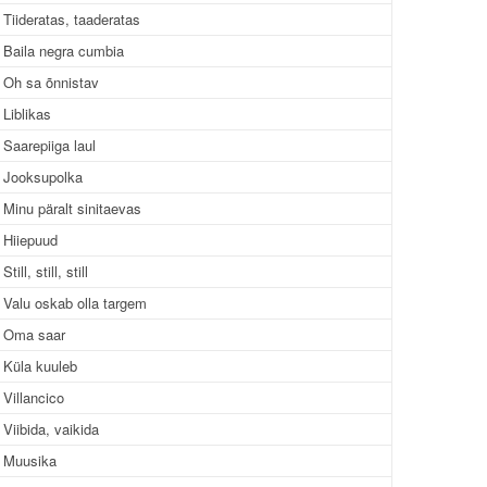
Tiideratas, taaderatas
Baila negra cumbia
Oh sa õnnistav
Liblikas
Saarepiiga laul
Jooksupolka
Minu päralt sinitaevas
Hiiepuud
Still, still, still
Valu oskab olla targem
Oma saar
Küla kuuleb
Villancico
Viibida, vaikida
Muusika