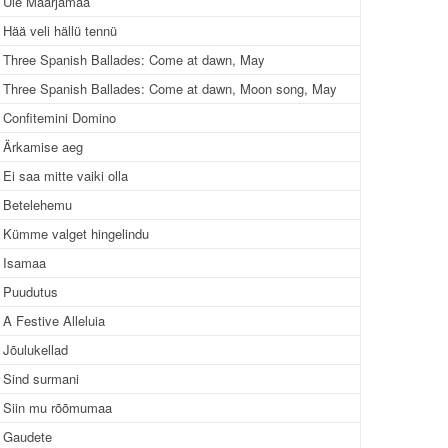
Üle Maarjamaa
KROONIKA 2024/2025
Hää veli hällü tennü
Three Spanish Ballades: Come at dawn, May
KROONIKA 2023/2024
Three Spanish Ballades: Come at dawn, Moon song, May
KROONIKA 2022/2023
Confitemini Domino
Ärkamise aeg
KROONIKA 2021/2022
Ei saa mitte vaiki olla
KROONIKA 2020
Betelehemu
Kümme valget hingelindu
KROONIKA 2008-2019
Isamaa
KALENDER KUNI 2019
Puudutus
AASTANI
A Festive Alleluia
Jõulukellad
ESINEMISRIIETE HOOLDUS
Sind surmani
SALVESTISED
Siin mu rõõmumaa
Gaudete