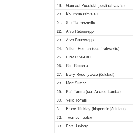
19.
Gennadi Podelski (eesti rahvaviis)
20.
Kolumbia rahvalaul
21.
Sitsiilia rahvaviis
22.
Arvo Ratassepp
23.
Arvo Ratassepp
24.
Villem Reiman (eesti rahvaviis)
25.
Piret Rips-Laul
26.
Rolf Roosalu
27.
Barry Rose (saksa jõululaul)
28.
Mart Siimer
29.
Kait Tamra (sdn Andres Lemba)
30.
Veljo Tormis
31.
Bruce Trinkley (hispaania jõululaul)
32.
Toomas Tuulse
33.
Pärt Uusberg