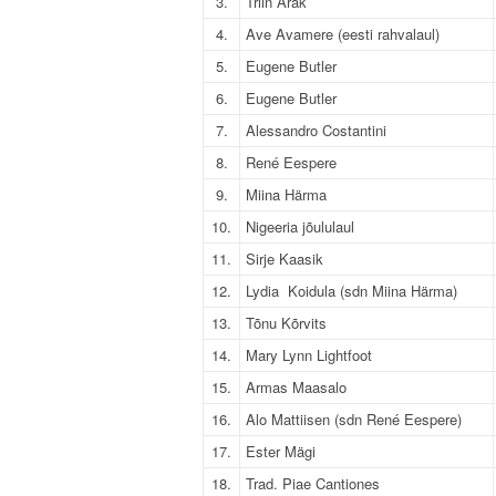
3.
Triin Arak
4.
Ave Avamere (eesti rahvalaul)
5.
Eugene Butler
6.
Eugene Butler
7.
Alessandro Costantini
8.
René Eespere
9.
Miina Härma
10.
Nigeeria jõululaul
11.
Sirje Kaasik
12.
Lydia Koidula (sdn Miina Härma)
13.
Tõnu Kõrvits
14.
Mary Lynn Lightfoot
15.
Armas Maasalo
16.
Alo Mattiisen (sdn René Eespere)
17.
Ester Mägi
18.
Trad. Piae Cantiones