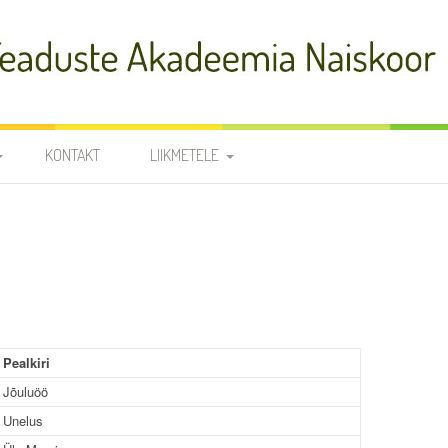
adeemia Naiskoor
KONTAKT
LIIKMETELE
FIA
PROOVID
R
NOODID
TÕLKED
JUHATUS JA
RÜHMAVANEMAD
Pealkiri
KOORILIIKMETE KONTAKTID
SÜNNIPÄEVAD
Jõuluöö
KROONIKA 2025/2026
Unelus