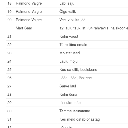
18.
Raimond Valgre
Läbi saju
19.
Raimond Valgre
Õige valik
20.
Raimond Valgre
Veel viivuks jää
Mart Saar
12 laulu tsüklist «34 rahvaviisi naiskooril
21.
Kolm vaest
22.
Tütre tänu emale
23.
Mõistatused
24.
Laulu mõju
25.
Kos sa ollit, Leelokene
26.
Lõõri, lõõri, lõokene
27.
Sarve laul
28.
Kolm õuna
29.
Linnuke mäel
30.
Tamme istutamine
31.
Kes meid ostab orjastagi
32.
Lõppeks