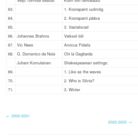
Veljo Tormise seatud
Kolm liivi rahvalaulu:
63.
1. Koorapaint uuõmõg
64.
2. Koorapaint pääva
65.
3. Vastalovad
66.
Johannes Brahms
Vaiksel ööl
67.
Vic Nees
Amicus Fidelis
68.
G. Domenico da Nola
Chi la Gagliarda
Juhani Komulainen
Shakespearean settings:
69.
1. Like as the waves
70.
2. Who is Silvia?
71.
3. Winter
P
←
2000-2001
2002-2003
→
o