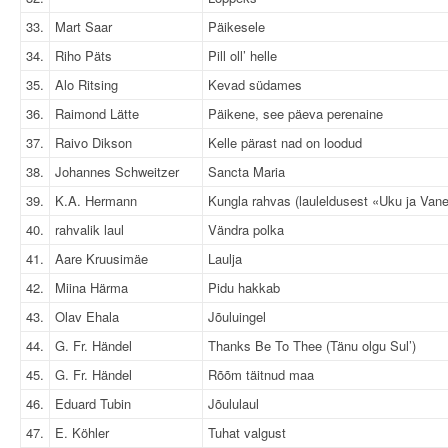
33.
Mart Saar
Päikesele
34.
Riho Päts
Pill oll’ helle
35.
Alo Ritsing
Kevad südames
36.
Raimond Lätte
Päikene, see päeva perenaine
37.
Raivo Dikson
Kelle pärast nad on loodud
38.
Johannes Schweitzer
Sancta Maria
39.
K.A. Hermann
Kungla rahvas (lauleldusest «Uku ja Van
40.
rahvalik laul
Vändra polka
41.
Aare Kruusimäe
Laulja
42.
Miina Härma
Pidu hakkab
43.
Olav Ehala
Jõuluingel
44.
G. Fr. Händel
Thanks Be To Thee (Tänu olgu Sul’)
45.
G. Fr. Händel
Rõõm täitnud maa
46.
Eduard Tubin
Jõululaul
47.
E. Köhler
Tuhat valgust