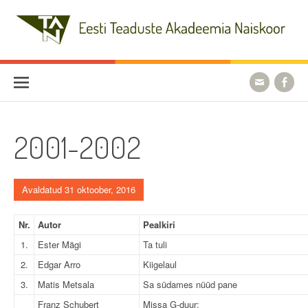
Skip
to
content
Eesti Teaduste Akadeemia
Naiskoor
2001-2002
Avaldatud 31 oktoober, 2016
Nr.
Autor
Pealkiri
1.
Ester Mägi
Ta tuli
2.
Edgar Arro
Kiigelaul
3.
Matis Metsala
Sa südames nüüd pane
Franz Schubert
Missa G-duur: