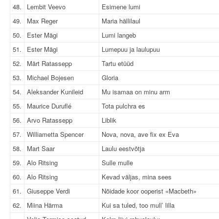
48.
Lembit Veevo
Esimene lumi
49.
Max Reger
Maria hällilaul
50.
Ester Mägi
Lumi langeb
51.
Ester Mägi
Lumepuu ja laulupuu
52.
Märt Ratassepp
Tartu etüüd
53.
Michael Bojesen
Gloria
54.
Aleksander Kunileid
Mu isamaa on minu arm
55.
Maurice Duruflé
Tota pulchra es
56.
Arvo Ratassepp
Liblik
57.
Williametta Spencer
Nova, nova, ave fix ex Eva
58.
Mart Saar
Laulu eestvõtja
59.
Alo Ritsing
Sulle mulle
60.
Alo Ritsing
Kevad väljas, mina sees
61.
Giuseppe Verdi
Nõidade koor ooperist «Macbeth»
62.
Miina Härma
Kui sa tuled, too mull’ lilla