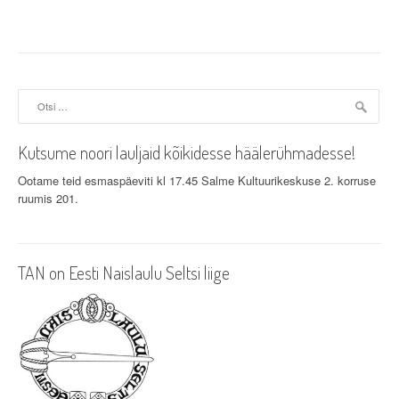
s
t
n
a
Otsi:
v
Kutsume noori lauljaid kõikidesse häälerühmadesse!
i
Ootame teid esmaspäeviti kl 17.45 Salme Kultuurikeskuse 2. korruse
g
ruumis 201.
a
t
TAN on Eesti Naislaulu Seltsi liige
i
o
n