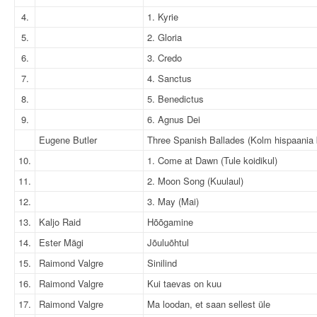
4.
1. Kyrie
5.
2. Gloria
6.
3. Credo
7.
4. Sanctus
8.
5. Benedictus
9.
6. Agnus Dei
Eugene Butler
Three Spanish Ballades (Kolm hispaania b
10.
1. Come at Dawn (Tule koidikul)
11.
2. Moon Song (Kuulaul)
12.
3. May (Mai)
13.
Kaljo Raid
Hõõgamine
14.
Ester Mägi
Jõuluõhtul
15.
Raimond Valgre
Sinilind
16.
Raimond Valgre
Kui taevas on kuu
17.
Raimond Valgre
Ma loodan, et saan sellest üle