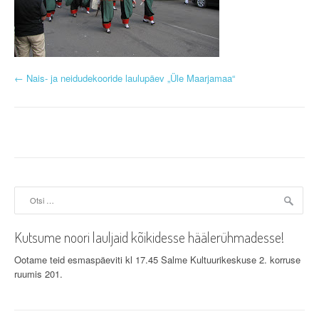
P
←
Nais- ja neidudekooride laulupäev „Üle Maarjamaa“
o
s
t
n
Otsi:
a
v
Kutsume noori lauljaid kõikidesse häälerühmadesse!
i
Ootame teid esmaspäeviti kl 17.45 Salme Kultuurikeskuse 2. korruse
ruumis 201.
g
a