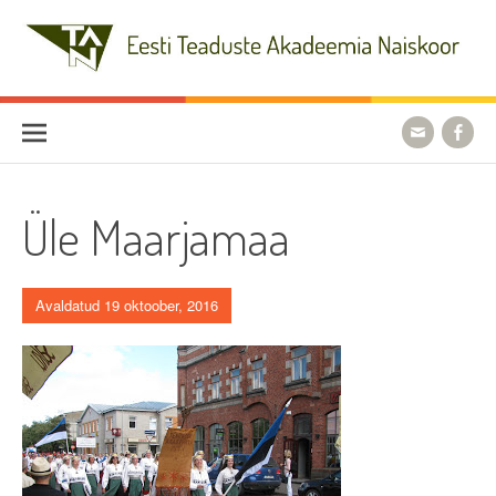
Skip
to
content
Eesti Teaduste Akadeemia
Naiskoor
Üle Maarjamaa
Avaldatud 19 oktoober, 2016