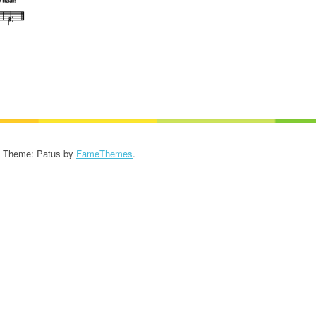
KROONIKA 2024/2025
KROONIKA 2023/2024
KROONIKA 2022/2023
KROONIKA 2021/2022
KROONIKA 2020
- Theme: Patus by
FameThemes
.
KROONIKA 2008-2019
KALENDER KUNI 2019
AASTANI
ESINEMISRIIETE HOOLDUS
SALVESTISED