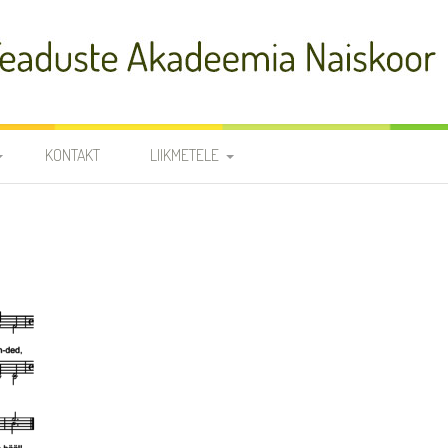
adeemia Naiskoor
KONTAKT
LIIKMETELE
FIA
PROOVID
R
NOODID
TÕLKED
JUHATUS JA
RÜHMAVANEMAD
KOORILIIKMETE KONTAKTID
SÜNNIPÄEVAD
KROONIKA 2025/2026