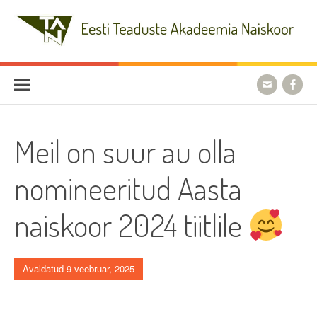
Skip
to
content
Eesti Teaduste Akadeemia
Naiskoor
Meil on suur au olla
nomineeritud Aasta
naiskoor 2024 tiitlile
Avaldatud 9 veebruar, 2025