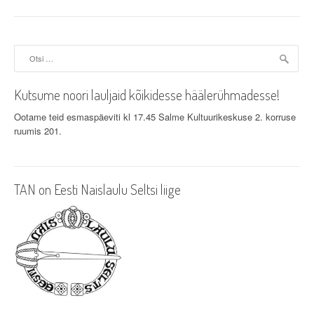
Otsi:
Kutsume noori lauljaid kõikidesse häälerühmadesse!
Ootame teid esmaspäeviti kl 17.45 Salme Kultuurikeskuse 2. korruse
ruumis 201.
TAN on Eesti Naislaulu Seltsi liige