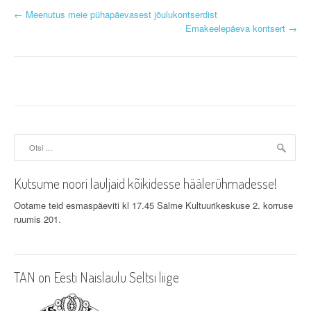
P
←
Meenutus meie pühapäevasest jõulukontserdist
Emakeelepäeva kontsert
→
o
s
t
n
a
Otsi:
v
Kutsume noori lauljaid kõikidesse häälerühmadesse!
i
Ootame teid esmaspäeviti kl 17.45 Salme Kultuurikeskuse 2. korruse
g
ruumis 201.
a
t
TAN on Eesti Naislaulu Seltsi liige
i