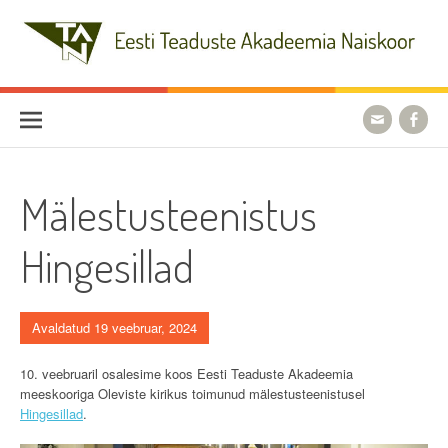
Skip
to
content
Eesti Teaduste Akadeemia
Naiskoor
Mälestusteenistus
Hingesillad
Avaldatud 19 veebruar, 2024
10. veebruaril osalesime koos Eesti Teaduste Akadeemia
meeskooriga Oleviste kirikus toimunud mälestusteenistusel
Hingesillad
.