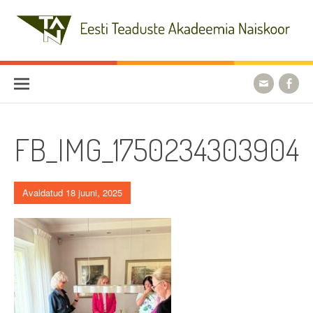
Skip
to
content
Eesti Teaduste Akadeemia
Naiskoor
FB_IMG_1750234303904
Avaldatud 18 juuni, 2025