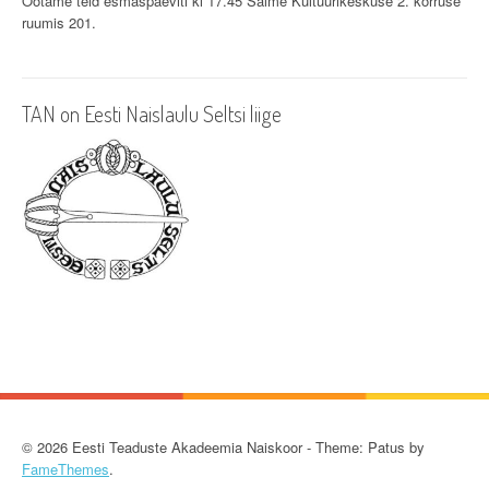
i
Ootame teid esmaspäeviti kl 17.45 Salme Kultuurikeskuse 2. korruse
ruumis 201.
g
a
TAN on Eesti Naislaulu Seltsi liige
t
i
o
n
© 2026 Eesti Teaduste Akadeemia Naiskoor - Theme: Patus by
FameThemes
.