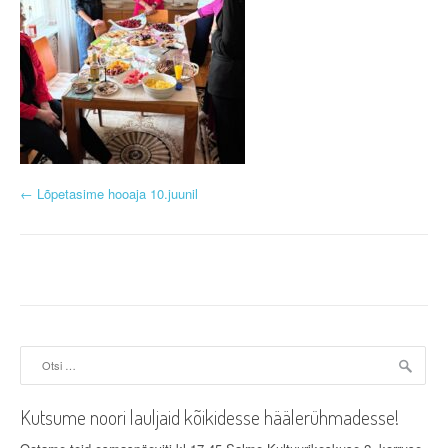
P
←
Lõpetasime hooaja 10.juunil
o
s
t
n
Otsi:
a
v
Kutsume noori lauljaid kõikidesse häälerühmadesse!