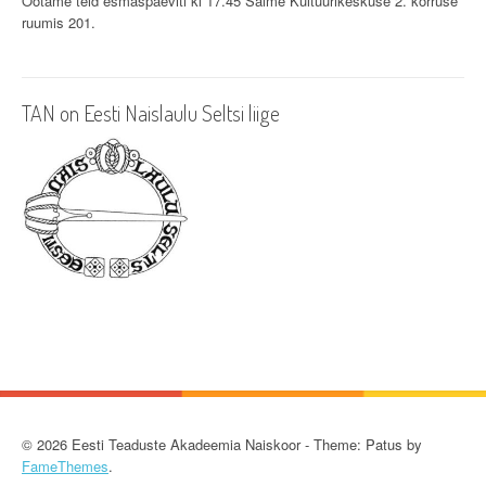
i
Ootame teid esmaspäeviti kl 17.45 Salme Kultuurikeskuse 2. korruse
ruumis 201.
g
a
TAN on Eesti Naislaulu Seltsi liige
t
i
o
n
© 2026 Eesti Teaduste Akadeemia Naiskoor - Theme: Patus by
FameThemes
.