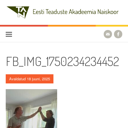
Skip
to
content
Eesti Teaduste Akadeemia
Naiskoor
FB_IMG_1750234234452
Avaldatud 18 juuni, 2025