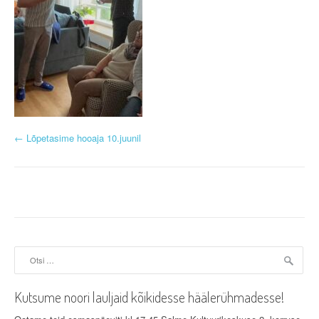
P
←
Lõpetasime hooaja 10.juunil
o
s
t
n
Otsi:
a
v
Kutsume noori lauljaid kõikidesse häälerühmadesse!