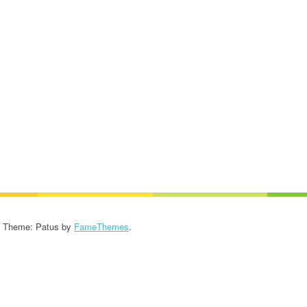
KROONIKA 2024/2025
KROONIKA 2023/2024
KROONIKA 2022/2023
KROONIKA 2021/2022
KROONIKA 2020
KROONIKA 2008-2019
KALENDER KUNI 2019
AASTANI
- Theme: Patus by
FameThemes
.
ESINEMISRIIETE HOOLDUS
SALVESTISED