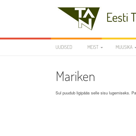
Skip
to
content
Eesti Teaduste Ak
UUDISED
MEIST
MUUSIKA
DIRIGENDID
DISKOGRAA
Mariken
SÜMBOOLIKA
REPERTUAA
AJALUGU
Sul puudub ligipääs selle sisu lugemiseks. Pa
VARIA
KODUKORD
PÕHIKIRI