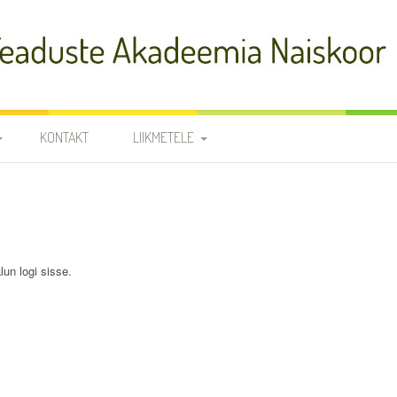
adeemia Naiskoor
KONTAKT
LIIKMETELE
FIA
PROOVID
R
NOODID
TÕLKED
JUHATUS JA
lun logi sisse.
RÜHMAVANEMAD
KOORILIIKMETE KONTAKTID
SÜNNIPÄEVAD
KROONIKA 2025/2026