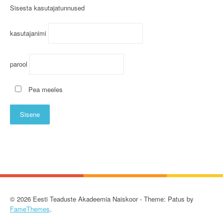
Sisesta kasutajatunnused
kasutajanimi
parool
Pea meeles
© 2026 Eesti Teaduste Akadeemia Naiskoor - Theme: Patus by
FameThemes
.