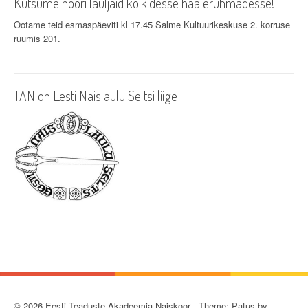
Kutsume noori lauljaid kõikidesse häälerühmadesse!
Ootame teid esmaspäeviti kl 17.45 Salme Kultuurikeskuse 2. korruse
ruumis 201.
TAN on Eesti Naislaulu Seltsi liige
© 2026 Eesti Teaduste Akadeemia Naiskoor - Theme: Patus by