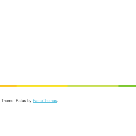
KROONIKA 2024/2025
KROONIKA 2023/2024
KROONIKA 2022/2023
KROONIKA 2021/2022
KROONIKA 2020
KROONIKA 2008-2019
KALENDER KUNI 2019
AASTANI
- Theme: Patus by
FameThemes
.
ESINEMISRIIETE HOOLDUS
SALVESTISED