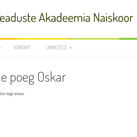
adeemia Naiskoor
KONTAKT
LIIKMETELE
FIA
PROOVID
ne poeg Oskar
R
NOODID
TÕLKED
JUHATUS JA
lun logi sisse.
RÜHMAVANEMAD
KOORILIIKMETE KONTAKTID
SÜNNIPÄEVAD
KROONIKA 2025/2026