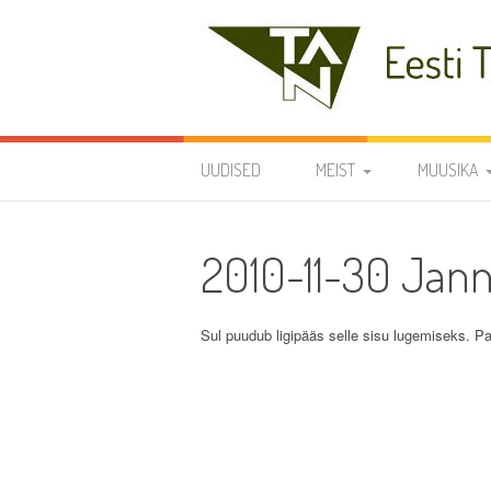
Skip
to
content
Eesti Teaduste Ak
UUDISED
MEIST
MUUSIKA
DIRIGENDID
DISKOGRAA
2010-11-30 Jan
SÜMBOOLIKA
REPERTUAA
AJALUGU
Sul puudub ligipääs selle sisu lugemiseks. Pa
VARIA
KODUKORD
PÕHIKIRI