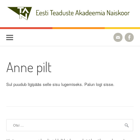
Skip
to
content
Eesti Teaduste Akadeemia
Naiskoor
Anne pilt
Sul puudub ligipääs selle sisu lugemiseks. Palun logi sisse.
Otsi: