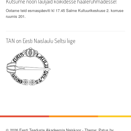
Kutsume noori lauljaid kõikidesse häälerühmadesse!
Ootame teid esmaspäeviti kl 17.45 Salme Kultuurikeskuse 2. korruse
ruumis 201.
TAN on Eesti Naislaulu Seltsi liige
© 2026 Eesti Teaduste Akadeemia Naiskoor - Theme: Patus by