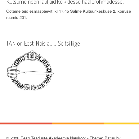
Kutsume noori lauljaid kõikidesse häälerühmadesse!
Ootame teid esmaspäeviti kl 17.45 Salme Kultuurikeskuse 2. korruse
ruumis 201.
TAN on Eesti Naislaulu Seltsi liige
© 2026 Eesti Teaduste Akadeemia Naiskoor - Theme: Patus by