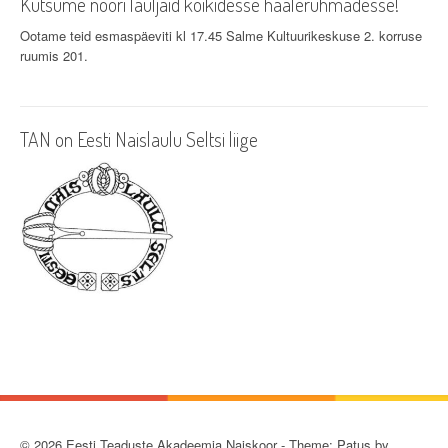
Kutsume noori lauljaid kõikidesse häälerühmadesse!
Ootame teid esmaspäeviti kl 17.45 Salme Kultuurikeskuse 2. korruse
ruumis 201.
TAN on Eesti Naislaulu Seltsi liige
© 2026 Eesti Teaduste Akadeemia Naiskoor - Theme: Patus by