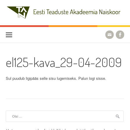
Skip
to
content
Eesti Teaduste Akadeemia
Naiskoor
el125-kava_29-04-2009
Sul puudub ligipääs selle sisu lugemiseks. Palun logi sisse.
Otsi: