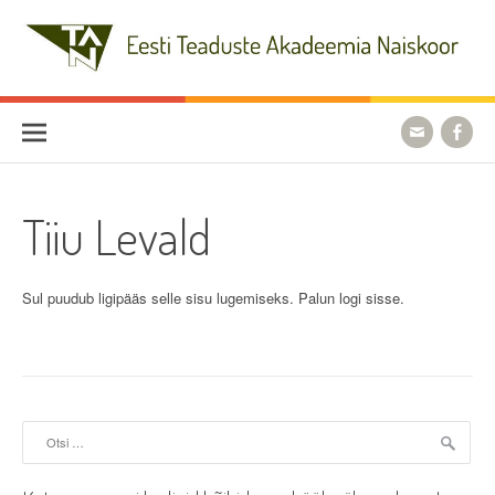
Skip
to
content
Eesti Teaduste Akadeemia
Naiskoor
Tiiu Levald
Sul puudub ligipääs selle sisu lugemiseks. Palun logi sisse.
Otsi: