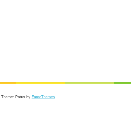
KROONIKA 2024/2025
KROONIKA 2023/2024
KROONIKA 2022/2023
KROONIKA 2021/2022
KROONIKA 2020
KROONIKA 2008-2019
KALENDER KUNI 2019
AASTANI
- Theme: Patus by
FameThemes
.
ESINEMISRIIETE HOOLDUS
SALVESTISED