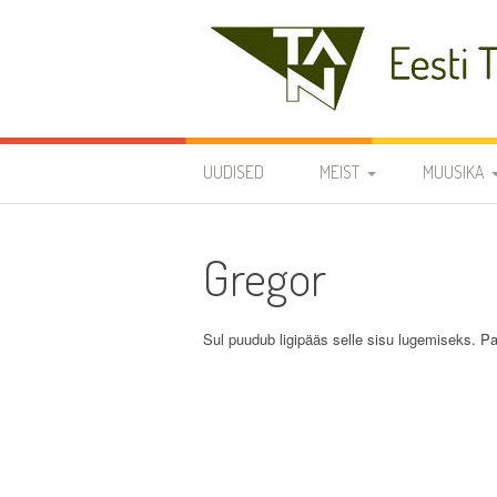
Skip
to
content
Eesti Teaduste Ak
UUDISED
MEIST
MUUSIKA
DIRIGENDID
DISKOGRAA
Gregor
SÜMBOOLIKA
REPERTUAA
AJALUGU
Sul puudub ligipääs selle sisu lugemiseks. Pa
VARIA
KODUKORD
PÕHIKIRI