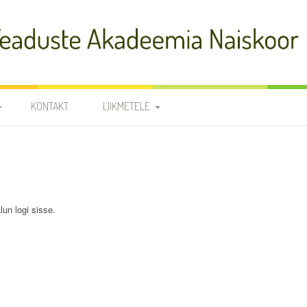
adeemia Naiskoor
KONTAKT
LIIKMETELE
FIA
PROOVID
R
NOODID
TÕLKED
JUHATUS JA
lun logi sisse.
RÜHMAVANEMAD
KOORILIIKMETE KONTAKTID
SÜNNIPÄEVAD
KROONIKA 2025/2026