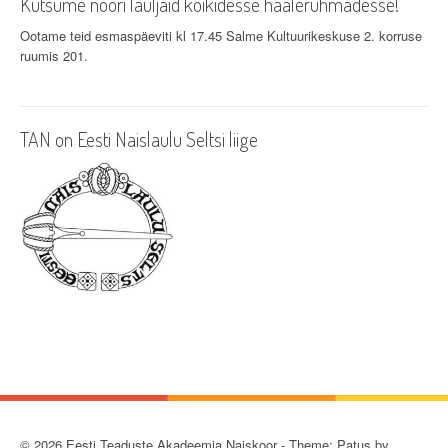
Kutsume noori lauljaid kõikidesse häälerühmadesse!
Ootame teid esmaspäeviti kl 17.45 Salme Kultuurikeskuse 2. korruse
ruumis 201.
TAN on Eesti Naislaulu Seltsi liige
© 2026 Eesti Teaduste Akadeemia Naiskoor - Theme: Patus by