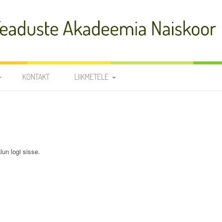
adeemia Naiskoor
KONTAKT
LIIKMETELE
FIA
PROOVID
R
NOODID
TÕLKED
JUHATUS JA
lun logi sisse.
RÜHMAVANEMAD
KOORILIIKMETE KONTAKTID
SÜNNIPÄEVAD
KROONIKA 2025/2026