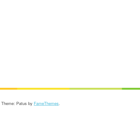
KROONIKA 2024/2025
KROONIKA 2023/2024
KROONIKA 2022/2023
KROONIKA 2021/2022
KROONIKA 2020
KROONIKA 2008-2019
KALENDER KUNI 2019
AASTANI
- Theme: Patus by
FameThemes
.
ESINEMISRIIETE HOOLDUS
SALVESTISED