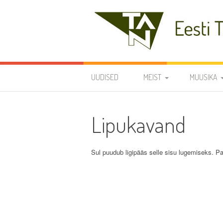
Skip
to
content
Eesti Teaduste Ak
UUDISED
MEIST
MUUSIKA
DIRIGENDID
DISKOGRAA
Lipukavand
SÜMBOOLIKA
REPERTUAA
AJALUGU
Sul puudub ligipääs selle sisu lugemiseks. Pa
VARIA
KODUKORD
PÕHIKIRI