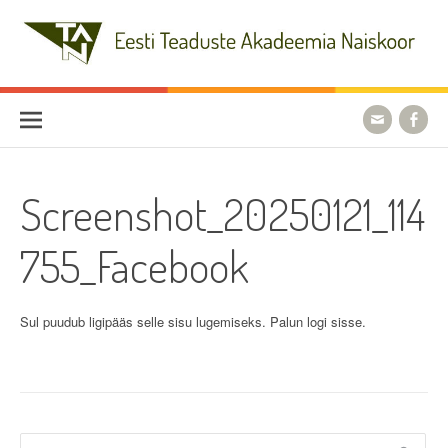
Skip
to
content
Eesti Teaduste Akadeemia
Naiskoor
Screenshot_20250121_114
755_Facebook
Sul puudub ligipääs selle sisu lugemiseks. Palun logi sisse.
Otsi: