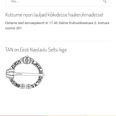
Kutsume noori lauljaid kõikidesse häälerühmadesse!
Ootame teid esmaspäeviti kl 17.45 Salme Kultuurikeskuse 2. korruse
ruumis 201.
TAN on Eesti Naislaulu Seltsi liige