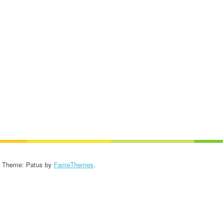
KROONIKA 2024/2025
KROONIKA 2023/2024
KROONIKA 2022/2023
KROONIKA 2021/2022
KROONIKA 2020
KROONIKA 2008-2019
KALENDER KUNI 2019
AASTANI
- Theme: Patus by
FameThemes
.
ESINEMISRIIETE HOOLDUS
SALVESTISED