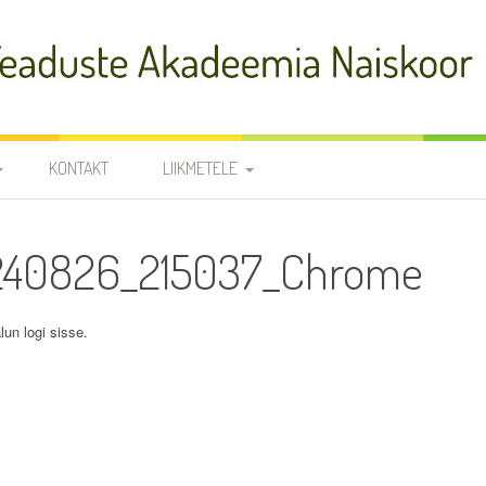
adeemia Naiskoor
KONTAKT
LIIKMETELE
FIA
PROOVID
240826_215037_Chrome
R
NOODID
TÕLKED
JUHATUS JA
lun logi sisse.
RÜHMAVANEMAD
KOORILIIKMETE KONTAKTID
SÜNNIPÄEVAD
KROONIKA 2025/2026