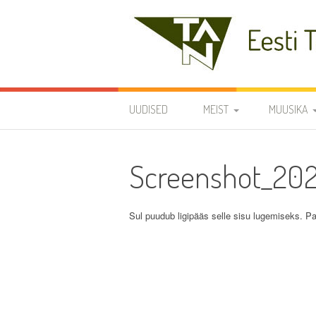
Skip
to
content
Eesti Teaduste Ak
UUDISED
MEIST
MUUSIKA
DIRIGENDID
DISKOGRAA
Screenshot_20
SÜMBOOLIKA
REPERTUAA
AJALUGU
Sul puudub ligipääs selle sisu lugemiseks. Pa
VARIA
KODUKORD
PÕHIKIRI