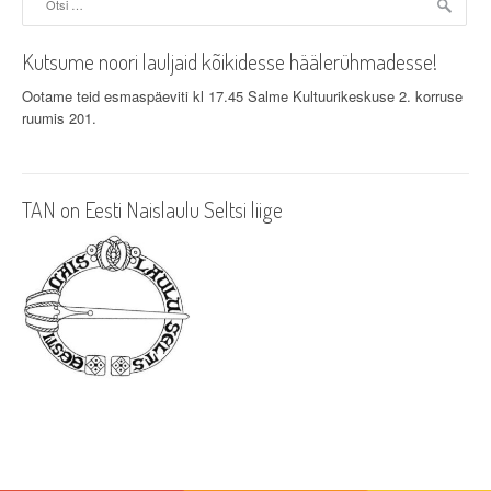
Kutsume noori lauljaid kõikidesse häälerühmadesse!
Ootame teid esmaspäeviti kl 17.45 Salme Kultuurikeskuse 2. korruse
ruumis 201.
TAN on Eesti Naislaulu Seltsi liige