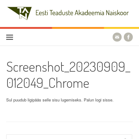
Skip
to
content
Eesti Teaduste Akadeemia
Naiskoor
Screenshot_20230909_
012049_Chrome
Sul puudub ligipääs selle sisu lugemiseks. Palun logi sisse.
Otsi: