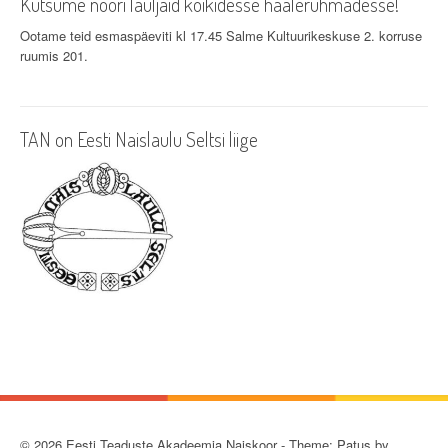
Kutsume noori lauljaid kõikidesse häälerühmadesse!
Ootame teid esmaspäeviti kl 17.45 Salme Kultuurikeskuse 2. korruse
ruumis 201.
TAN on Eesti Naislaulu Seltsi liige
© 2026 Eesti Teaduste Akadeemia Naiskoor - Theme: Patus by