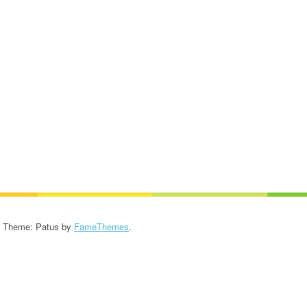
KROONIKA 2024/2025
KROONIKA 2023/2024
KROONIKA 2022/2023
KROONIKA 2021/2022
KROONIKA 2020
KROONIKA 2008-2019
KALENDER KUNI 2019
AASTANI
- Theme: Patus by
FameThemes
.
ESINEMISRIIETE HOOLDUS
SALVESTISED