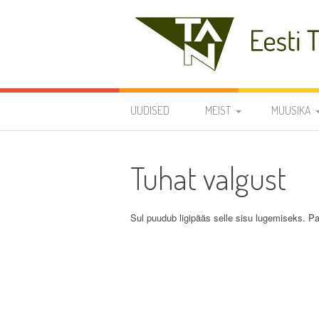
Skip
to
content
Eesti Teaduste Ak
UUDISED
MEIST
MUUSIKA
DIRIGENDID
DISKOGRAA
Tuhat valgust
SÜMBOOLIKA
REPERTUAA
AJALUGU
Sul puudub ligipääs selle sisu lugemiseks. Pa
VARIA
KODUKORD
PÕHIKIRI