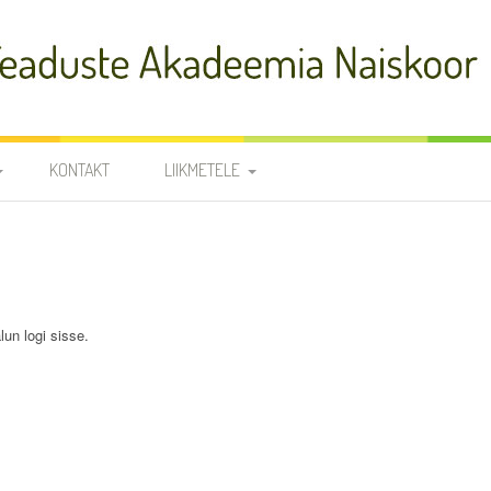
adeemia Naiskoor
KONTAKT
LIIKMETELE
FIA
PROOVID
R
NOODID
TÕLKED
JUHATUS JA
lun logi sisse.
RÜHMAVANEMAD
KOORILIIKMETE KONTAKTID
SÜNNIPÄEVAD
KROONIKA 2025/2026