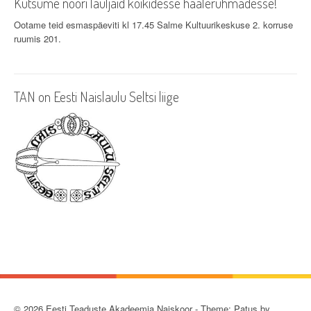
Kutsume noori lauljaid kõikidesse häälerühmadesse!
Ootame teid esmaspäeviti kl 17.45 Salme Kultuurikeskuse 2. korruse
ruumis 201.
TAN on Eesti Naislaulu Seltsi liige
© 2026 Eesti Teaduste Akadeemia Naiskoor - Theme: Patus by