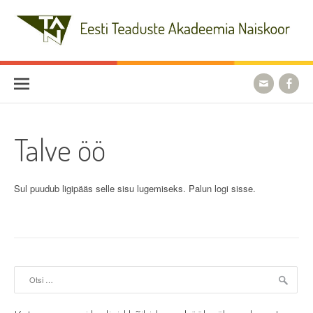
Skip
to
content
Eesti Teaduste Akadeemia
Naiskoor
Talve öö
Sul puudub ligipääs selle sisu lugemiseks. Palun logi sisse.
Otsi: