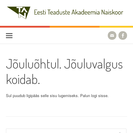
Skip
to
content
Eesti Teaduste Akadeemia
Naiskoor
Jõuluõhtul. Jõuluvalgus
koidab.
Sul puudub ligipääs selle sisu lugemiseks. Palun logi sisse.
Otsi: