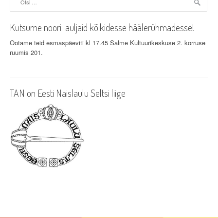
Kutsume noori lauljaid kõikidesse häälerühmadesse!
Ootame teid esmaspäeviti kl 17.45 Salme Kultuurikeskuse 2. korruse
ruumis 201.
TAN on Eesti Naislaulu Seltsi liige