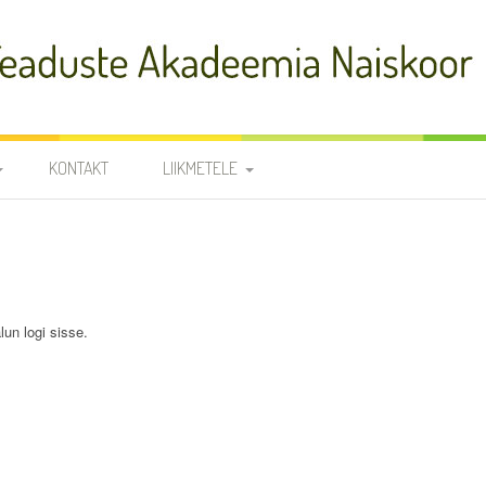
adeemia Naiskoor
KONTAKT
LIIKMETELE
FIA
PROOVID
R
NOODID
TÕLKED
JUHATUS JA
lun logi sisse.
RÜHMAVANEMAD
KOORILIIKMETE KONTAKTID
SÜNNIPÄEVAD
KROONIKA 2025/2026