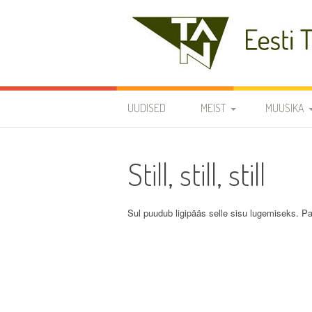
Skip
to
content
Eesti Teaduste Ak
UUDISED
MEIST
MUUSIKA
DIRIGENDID
DISKOGRAA
Still, still, still
SÜMBOOLIKA
REPERTUAA
AJALUGU
Sul puudub ligipääs selle sisu lugemiseks. Pa
VARIA
KODUKORD
PÕHIKIRI