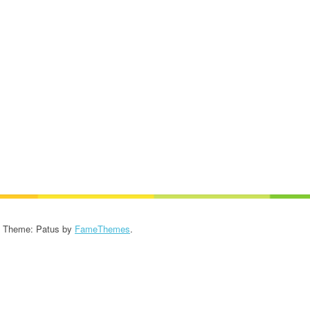
KROONIKA 2024/2025
KROONIKA 2023/2024
KROONIKA 2022/2023
KROONIKA 2021/2022
KROONIKA 2020
KROONIKA 2008-2019
KALENDER KUNI 2019
AASTANI
- Theme: Patus by
FameThemes
.
ESINEMISRIIETE HOOLDUS
SALVESTISED