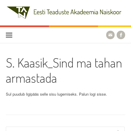
Skip
to
content
Eesti Teaduste Akadeemia
Naiskoor
S. Kaasik_Sind ma tahan
armastada
Sul puudub ligipääs selle sisu lugemiseks. Palun logi sisse.
Otsi: