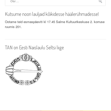
Kutsume noori lauljaid kõikidesse häälerühmadesse!
Ootame teid esmaspäeviti kl 17.45 Salme Kultuurikeskuse 2. korruse
ruumis 201.
TAN on Eesti Naislaulu Seltsi liige