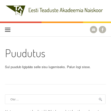
Skip
to
content
Eesti Teaduste Akadeemia
Naiskoor
Puudutus
Sul puudub ligipääs selle sisu lugemiseks. Palun logi sisse.
Otsi: