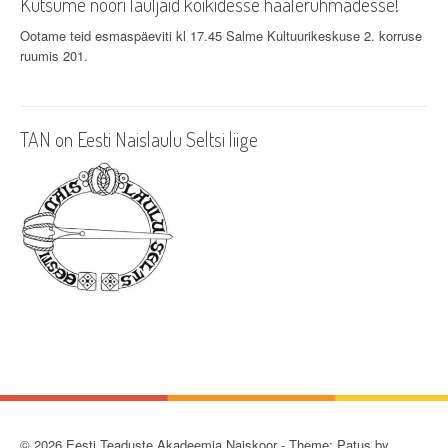
Kutsume noori lauljaid kõikidesse häälerühmadesse!
Ootame teid esmaspäeviti kl 17.45 Salme Kultuurikeskuse 2. korruse
ruumis 201.
TAN on Eesti Naislaulu Seltsi liige
© 2026 Eesti Teaduste Akadeemia Naiskoor - Theme: Patus by