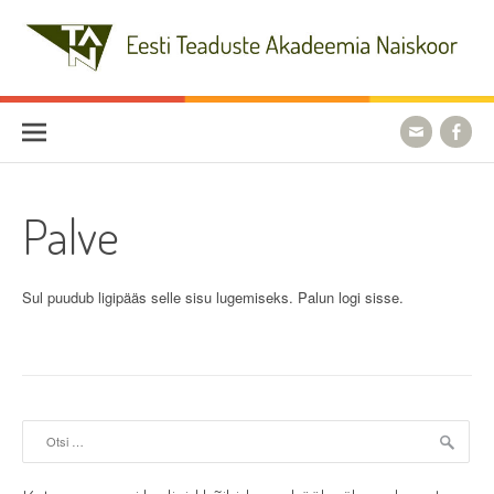
Skip
to
content
Eesti Teaduste Akadeemia
Naiskoor
Palve
Sul puudub ligipääs selle sisu lugemiseks. Palun logi sisse.
Otsi: