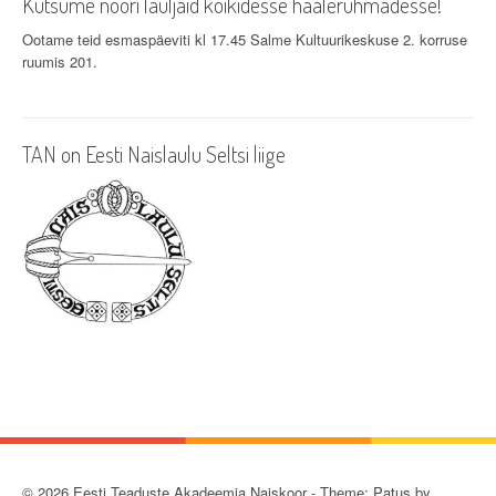
Kutsume noori lauljaid kõikidesse häälerühmadesse!
Ootame teid esmaspäeviti kl 17.45 Salme Kultuurikeskuse 2. korruse
ruumis 201.
TAN on Eesti Naislaulu Seltsi liige
© 2026 Eesti Teaduste Akadeemia Naiskoor - Theme: Patus by