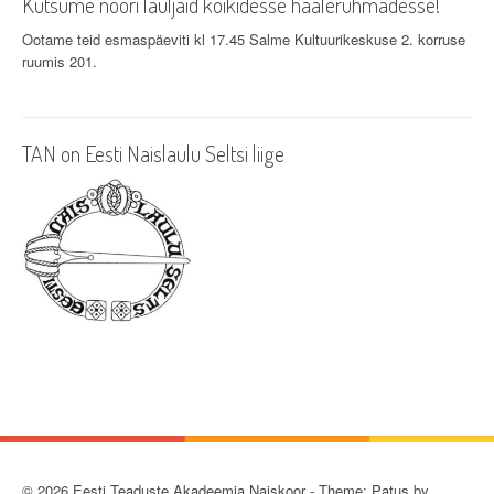
Kutsume noori lauljaid kõikidesse häälerühmadesse!
Ootame teid esmaspäeviti kl 17.45 Salme Kultuurikeskuse 2. korruse
ruumis 201.
TAN on Eesti Naislaulu Seltsi liige
© 2026 Eesti Teaduste Akadeemia Naiskoor - Theme: Patus by